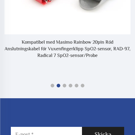
Kompatibel med Masimo Rainbow 20pin Röd
D
Anslutningskabel för Vuxenfingerklipp SpO2-sensor, RAD-97,
Radical 7 SpO2-sensor/Probe
Skicka