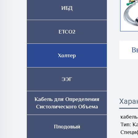
ИБД
ETCO2
В
Холтер
ЭЭГ
Кабель для Определения
Хара
Систолического Объема
кабель
Тип: К
Плодовый
Специф