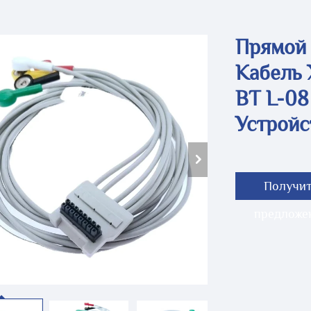
Прямой 
Кабель 
BT L-08
Устрой
Получи
предложе