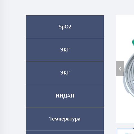
SpO2
ЭКГ
ЭКГ
НИДАП
Температура