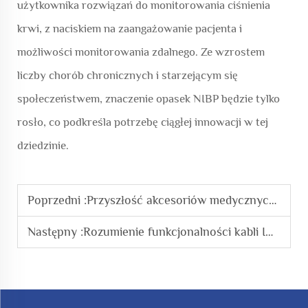
użytkownika rozwiązań do monitorowania ciśnienia
krwi, z naciskiem na zaangażowanie pacjenta i
możliwości monitorowania zdalnego. Ze wzrostem
liczby chorób chronicznych i starzejącym się
społeczeństwem, znaczenie opasek NIBP będzie tylko
rosło, co podkreśla potrzebę ciągłej innowacji w tej
dziedzinie.
Poprzedni :
Przyszłość akcesoriów medycznych: innowacje w przewodach temperaturowych
Następny :
Rozumienie funkcjonalności kabli IBP w jednostkach intensywnej opieki. Jak akcesoria medyczne kształtują przyszłość telemedycyny