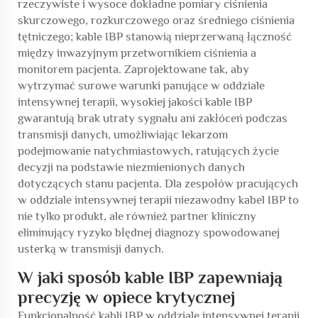
rzeczywiste i wysoce dokładne pomiary ciśnienia
skurczowego, rozkurczowego oraz średniego ciśnienia
tętniczego; kable IBP stanowią nieprzerwaną łączność
między inwazyjnym przetwornikiem ciśnienia a
monitorem pacjenta. Zaprojektowane tak, aby
wytrzymać surowe warunki panujące w oddziale
intensywnej terapii, wysokiej jakości kable IBP
gwarantują brak utraty sygnału ani zakłóceń podczas
transmisji danych, umożliwiając lekarzom
podejmowanie natychmiastowych, ratujących życie
decyzji na podstawie niezmienionych danych
dotyczących stanu pacjenta. Dla zespołów pracujących
w oddziale intensywnej terapii niezawodny kabel IBP to
nie tylko produkt, ale również partner kliniczny
eliminujący ryzyko błędnej diagnozy spowodowanej
usterką w transmisji danych.
W jaki sposób kable IBP zapewniają
precyzję w opiece krytycznej
Funkcjonalność kabli IBP w oddziale intensywnej terapii