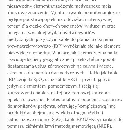
niezawodny element urządzenia medycznego mają
kluczowe znaczenie. Monitorowanie hemodynamiczne,
będące podstawą opieki na oddziałach intensywnej
terapii dla ciężko chorych pacjentów, w dużej mierze
polega na wysokiej wydajności akcesoriów
medycznych, przy czym kable do pomiaru ciśnienia
wewnątrzkrwiowego (IBP) wyróżniają się jako element
niezwykle niezbędny. W miarę jak telemedycyna nadal
likwiduje bariery geograficzne i przekształca sposób
dostarczania usług zdrowotnych na całym świecie,
akcesoria do monitorów medycznych – takie jak kable
IBP, czujniki SpO₂ oraz kable EKG – przestają być
jedynie elementami pomocniczymi i stają się
kluczowymi enablerami tej przełomowej koncepcji
opieki zdrowotnej. Profesjonalny producent akcesoriów
do monitorów pacjenta, oferujący kompleksową linię
produktów obejmującą wielokrotnego użytku i
jednorazowe czujniki SpO₂, kable EKG/EKG, mankiet do
pomiaru ciśnienia krwi metodą niemowlęcą (NIBP),