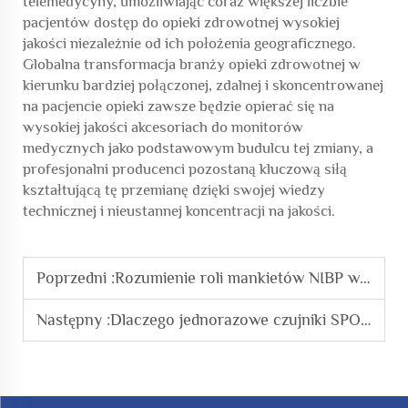
telemedycyny, umożliwiając coraz większej liczbie
pacjentów dostęp do opieki zdrowotnej wysokiej
jakości niezależnie od ich położenia geograficznego.
Globalna transformacja branży opieki zdrowotnej w
kierunku bardziej połączonej, zdalnej i skoncentrowanej
na pacjencie opieki zawsze będzie opierać się na
wysokiej jakości akcesoriach do monitorów
medycznych jako podstawowym budulcu tej zmiany, a
profesjonalni producenci pozostaną kluczową siłą
kształtującą tę przemianę dzięki swojej wiedzy
technicznej i nieustannej koncentracji na jakości.
Poprzedni :
Rozumienie roli mankietów NIBP w monitorowaniu ciśnienia krwi
Następny :
Dlaczego jednorazowe czujniki SPO2 są niezbędne w nowoczesnej praktyce medycznej