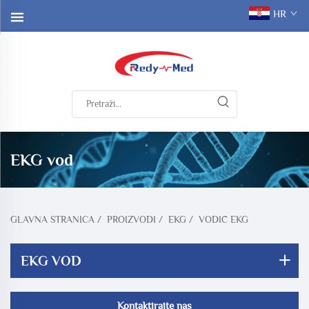
HR
EKG vod
GLAVNA STRANICA
/
PROIZVODI
/
EKG
/
VODIČ EKG
EKG VOD
Kontaktirajte nas