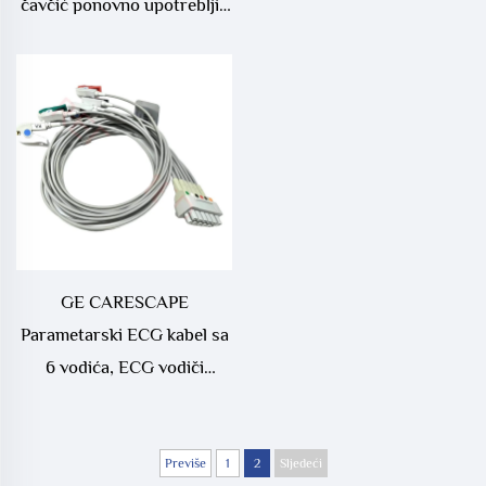
čavčić ponovno upotrebljiv
EKG vodič
GE CARESCAPE
Parametarski ECG kabel sa
6 vodića, ECG vodiči
2099884-001A3,
medicinske potrošnje
kompatibilne s CareScape
Previše
1
2
Sljedeći