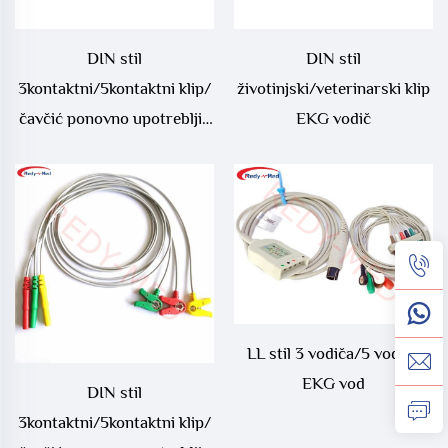
DIN stil
DIN stil
3kontaktni/5kontaktni klip/
životinjski/veterinarski klip
čavčić ponovno upotrebljiv
EKG vodič
EKG vodič
LL stil 3 vodiča/5 vodiča
EKG vod
DIN stil
3kontaktni/5kontaktni klip/