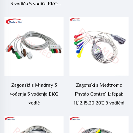
3 vodiča 5 vodiča EKG
vodičem
Zagonski s Mindray 3
Zagonski s Medtronic
vođenja 5 vođenja EKG
Physio Control Lifepak
vodič
11,12,15,20,20E 6 vodični
EKG kabel