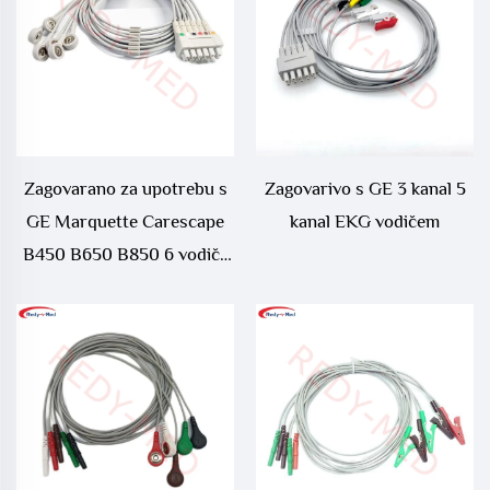
Zagovarano za upotrebu s
Zagovarivo s GE 3 kanal 5
GE Marquette Carescape
kanal EKG vodičem
B450 B650 B850 6 vodiča
EKG Telemetrijski vodič -
421932-001