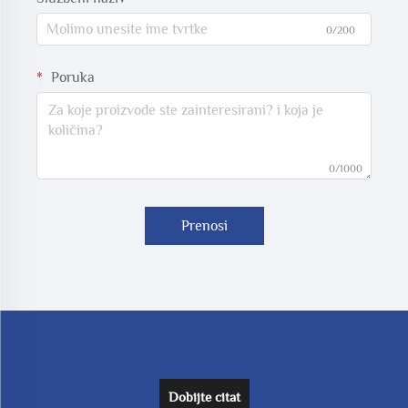
0/200
Poruka
0/1000
Prenosi
Dobijte citat