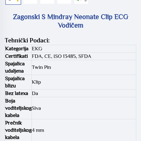
Zagonski S Mindray Neonate Clip ECG
Vodičem
Tehnički Podaci:
Kategorija
EKG
Certifikati
FDA, CE, ISO 13485, SFDA
Spajalica
Twin Pin
udaljena
Spajalica
Klip
blizu
Bez latexa
Da
Boja
voditeljskog
Siva
kabela
Prečnik
voditeljskog
4 mm
kabela