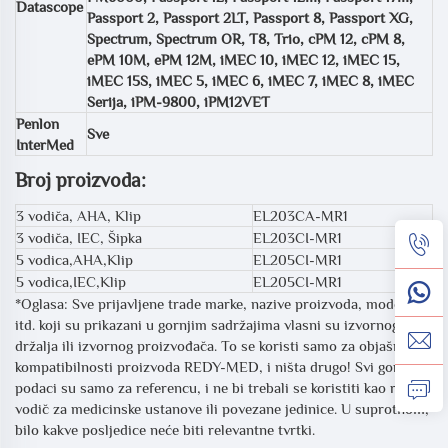
Datascope
Passport 2, Passport 2LT, Passport 8, Passport XG,
Spectrum, Spectrum OR, T8, Trio, cPM 12, cPM 8,
ePM 10M, ePM 12M, iMEC 10, iMEC 12, iMEC 15,
iMEC 15S, iMEC 5, iMEC 6, iMEC 7, iMEC 8, iMEC
Serija, iPM-9800, iPM12VET
Penlon
Sve
InterMed
Broj proizvoda:
3 vodiča, AHA, Klip
EL203CA-MR1
3 vodiča, IEC, Šipka
EL203CI-MR1
5 vodica,AHA,Klip
EL205CI-MR1
5 vodica,IEC,Klip
EL205CI-MR1
*Oglasa: Sve prijavljene trade marke, nazive proizvoda, modele
itd. koji su prikazani u gornjim sadržajima vlasni su izvornog
držalja ili izvornog proizvođača. To se koristi samo za objašnjenje
kompatibilnosti proizvoda REDY-MED, i ništa drugo! Svi gornji
podaci su samo za referencu, i ne bi trebali se koristiti kao radni
vodič za medicinske ustanove ili povezane jedinice. U suprotnom,
bilo kakve posljedice neće biti relevantne tvrtki.