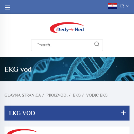
HR
EKG vod
GLAVNA STRANICA
/
PROIZVODI
/
EKG
/
VODIČ EKG
EKG VOD