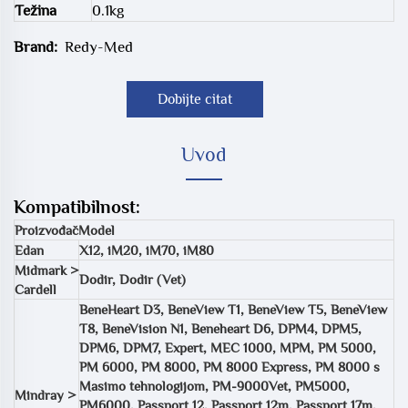
Težina
0.1kg
Brand:
Redy-Med
Dobijte citat
Uvod
Kompatibilnost:
Proizvođač
Model
Edan
X12, iM20, iM70, iM80
Midmark >
Dodir, Dodir (Vet)
Cardell
BeneHeart D3, BeneView T1, BeneView T5, BeneView
T8, BeneVision N1, Beneheart D6, DPM4, DPM5,
DPM6, DPM7, Expert, MEC 1000, MPM, PM 5000,
PM 6000, PM 8000, PM 8000 Express, PM 8000 s
Masimo tehnologijom, PM-9000Vet, PM5000,
Mindray >
PM6000, Passport 12, Passport 12m, Passport 17m,