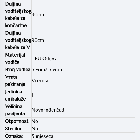
Duljina
voditeljskog
90cm
kabela za
končarine
Duljina
voditeljskog
90cm
kabela za V
Materijal
TPU Odijev
vodiča
Broj vodiča
3 vodi/ 5 vodi
Vrsta
Vrećica
pakiranja
Jedinica
1
ambalaže
Veličina
Novorođenčad
pacijenta
Otpornost
No
Sterilno
No
Oznaka:
3 mjeseca