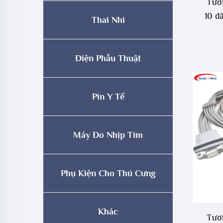
Tươn
10 d
Thai Nhi
Điện Phẫu Thuật
Pin Y Tế
Máy Đo Nhịp Tim
Phụ Kiện Cho Thú Cưng
Khác
Tươn