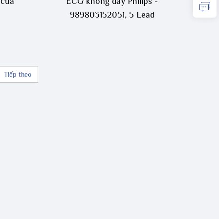
 của
ECG không dây Philips -
989803152051, 5 Lead
Tiếp theo