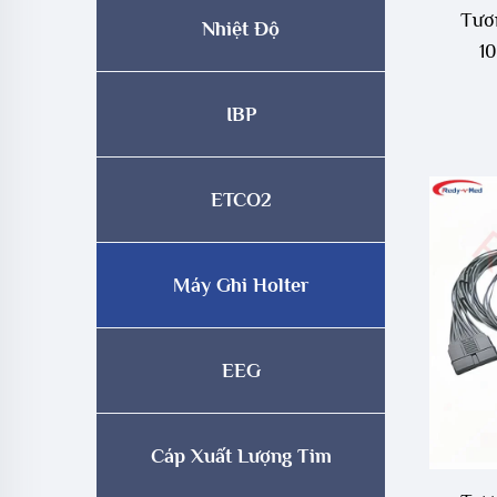
Tươn
Nhiệt Độ
10
IBP
ETCO2
Máy Ghi Holter
EEG
Cáp Xuất Lượng Tim