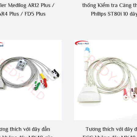
ller Medilog AR12 Plus /
thống Kiểm tra Căng t
AR4 Plus / FD5 Plus
Philips ST80i 10 dâ
ơng thích với dây dẫn
Tương thích với dây 