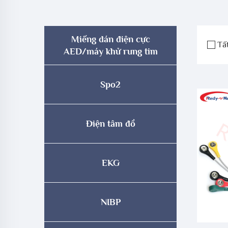
Miếng dán điện cực
Tấ
AED/máy khử rung tim
Spo2
Điện tâm đồ
EKG
NIBP