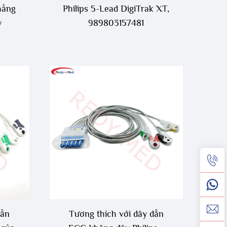
hẳng
Philips 5-Lead DigiTrak XT,
y
989803157481
dẫn
Tương thích với dây dẫn