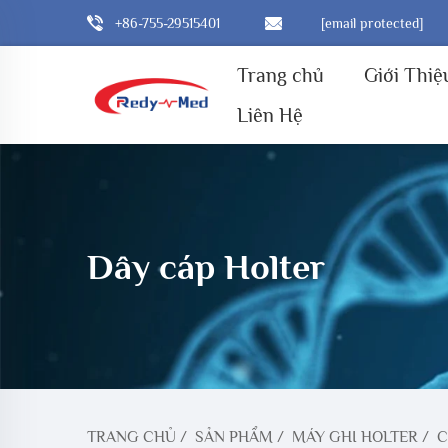
+86-755-29515401
[email protected]
Trang chủ
Giới Thiệ
Liên Hệ
Dây cáp Holter
TRANG CHỦ
/
SẢN PHẨM
/
MÁY GHI HOLTER
/
C