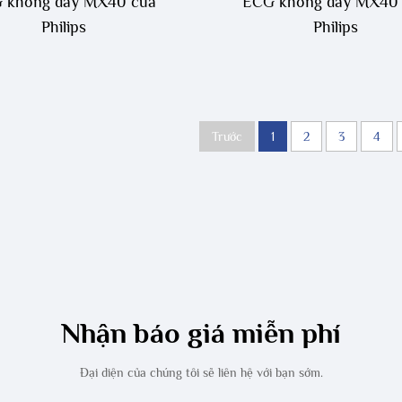
 không dây MX40 của
ECG không dây MX40
Philips
Philips
Trước
1
2
3
4
Nhận báo giá miễn phí
Đại diện của chúng tôi sẽ liên hệ với bạn sớm.