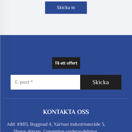
Skicka in
Få ett offert
Skicka
KONTAKTA OSS
Add: #803, Byggnad 4, Xia'nan industriområde 3,
Shang-dörren, Gongming-underavdelning,