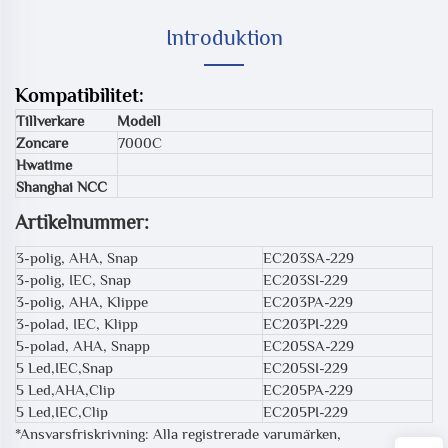
Introduktion
Kompatibilitet:
Tillverkare
Modell
Zoncare
7000C
Hwatime
Shanghai NCC
Artikelnummer:
3-polig, AHA, Snap
EC203SA-229
3-polig, IEC, Snap
EC203SI-229
3-polig, AHA, Klippe
EC203PA-229
3-polad, IEC, Klipp
EC203PI-229
5-polad, AHA, Snapp
EC205SA-229
5 Led,IEC,Snap
EC205SI-229
5 Led,AHA,Clip
EC205PA-229
5 Led,IEC,Clip
EC205PI-229
*Ansvarsfriskrivning: Alla registrerade varumärken,