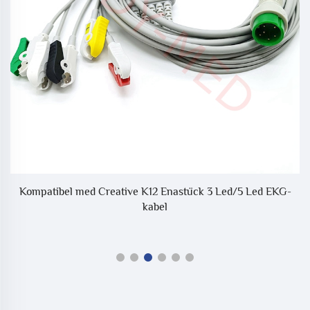
åd
Kompatibel med Creative K12 Enastück 3 Led/5 Led EKG-
K
kabel