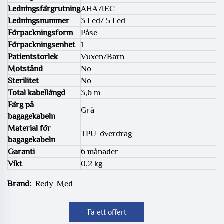
Ledningsfärgrutning
AHA/IEC
Ledningsnummer
3 Led/ 5 Led
Förpackningsform
Påse
Förpackningsenhet
1
Patientstorlek
Vuxen/Barn
Motstånd
No
Sterilitet
No
Total kabellängd
3,6 m
Färg på
Grå
bagagekabeln
Material för
TPU-överdrag
bagagekabeln
Garanti
6 månader
Vikt
0,2 kg
Brand:
Redy-Med
Få ett offert