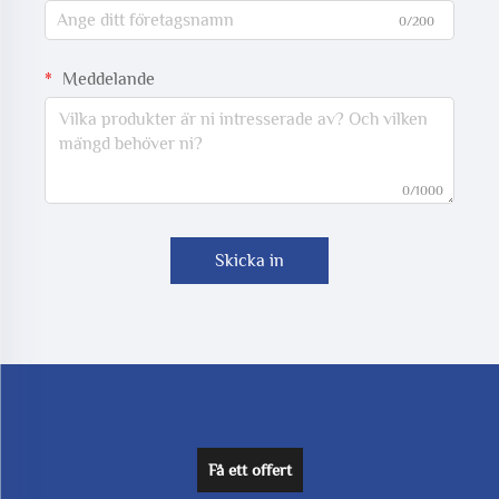
0/200
Meddelande
0/1000
Skicka in
Få ett offert