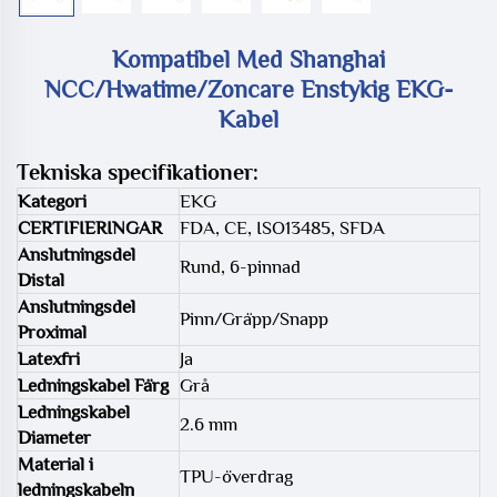
Kompatibel Med Shanghai
NCC/Hwatime/Zoncare Enstykig EKG-
Kabel
Tekniska specifikationer:
Kategori
EKG
CERTIFIERINGAR
FDA, CE, ISO13485, SFDA
Anslutningsdel
Rund, 6-pinnad
Distal
Anslutningsdel
Pinn/Gräpp/Snapp
Proximal
Latexfri
Ja
Ledningskabel Färg
Grå
Ledningskabel
2.6 mm
Diameter
Material i
TPU-överdrag
ledningskabeln