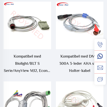
Kompatibel med
Kompatibel med DMS-
Biolight/BLT S
300A 3-leder AHA snap
Serie/AnyView M12, Econet
Holter-kabel
Proview 12 9-pins Oximax
Spo2 Sensor/Sonde,
S10/S12 Oksimetrikabel