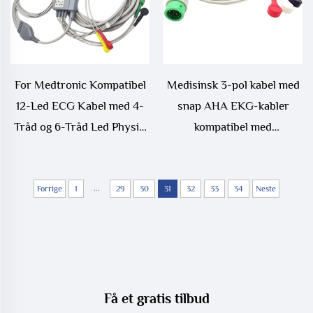
For Medtronic Kompatibel
Medisinsk 3-pol kabel med
12-Led ECG Kabel med 4-
snap AHA EKG-kabler
Tråd og 6-Tråd Led Physio
kompatibel med
Control Lifepek
Comen8000E, Star8000,
11/12/15/20/20E Medisinsk
Comen NC10
Forbruksgods
...
Forrige
1
29
30
31
32
33
34
Neste
Få et gratis tilbud