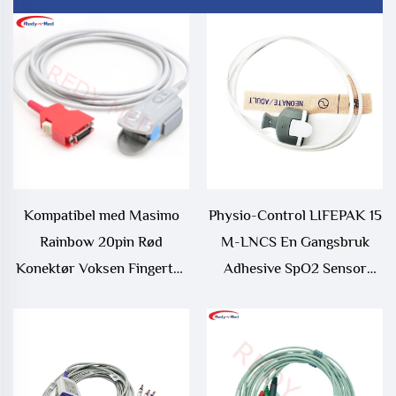
Kompatibel med Masimo
Physio-Control LIFEPAK 15
Rainbow 20pin Rød
M-LNCS En Gangsbruk
Konektør Voksen Fingertak
Adhesive SpO2 Sensor
Spo2 Sensor, RAD-97,
10/stykke Kompatibel og
Radical 7 Spo2
EOS Desinfiserende Type
Sensor/Probe