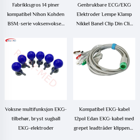
Fabrikksgros 14 piner
Genbrukbare ECG/EKG
kompatibel Nihon Kohden
Elektroder Lempe Klamp
BSM-serie voksenvoksen
Nikkel Banel Clip Din Clip
klemme SpO2-sensor
Adapter
Voksne multifunksjon EKG-
Kompatibel EKG-kabel
tilbehør, bryst sugball
12pol Edan EKG-kabel med
EKG-elektroder
grepet leadtråder klippende
slutt 12p