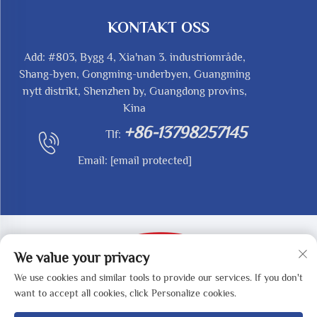
KONTAKT OSS
Add: #803, Bygg 4, Xia'nan 3. industriområde,
Shang-byen, Gongming-underbyen, Guangming
nytt distrikt, Shenzhen by, Guangdong provins,
Kina
+86-13798257145
Tlf:
Email:
[email protected]
We value your privacy
We use cookies and similar tools to provide our services. If you don't
Opphavsrett © 2025 av SHENZHEN REDY-MED
want to accept all cookies, click Personalize cookies.
TECHNOLOGY CO.,LTD -
Personvernpolicy