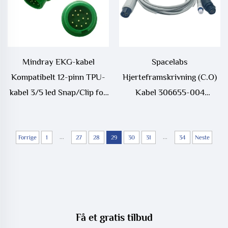
Mindray EKG-kabel
Spacelabs
Kompatibelt 12-pinn TPU-
Hjerteframskrivning (C.O)
kabel 3/5 led Snap/Clip for
Kabel 306655-004
Mindray EKG-maskiner
Kompatibel med BD
Injectate Søke Medisinske
...
Forbrukervarer
...
Forrige
1
27
28
29
30
31
34
Neste
Få et gratis tilbud