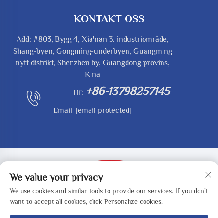
KONTAKT OSS
Add: #803, Bygg 4, Xia'nan 3. industriområde,
Shang-byen, Gongming-underbyen, Guangming
nytt distrikt, Shenzhen by, Guangdong provins,
Kina
+86-13798257145
Tlf:
Email:
[email protected]
We value your privacy
We use cookies and similar tools to provide our services. If you don't
Opphavsrett © 2025 av SHENZHEN REDY-MED
want to accept all cookies, click Personalize cookies.
TECHNOLOGY CO.,LTD -
Personvernpolicy