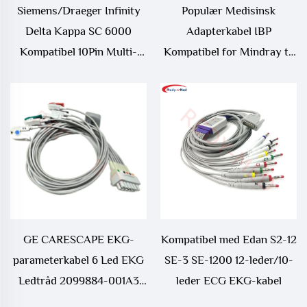
Siemens/Draeger Infinity
Populær Medisinsk
Delta Kappa SC 6000
Adapterkabel IBP
Kompatibel 10Pin Multi-
Kompatibel for Mindray til
Med EKG Trunk Kabel
Medex-kontakt Medisinske
3368391 Medisinske
Forbrukervarer
Forbrukervarer
GE CARESCAPE EKG-
Kompatibel med Edan S2-12
parameterkabel 6 Led EKG
SE-3 SE-1200 12-leder/10-
Ledtråd 2099884-001A3
leder ECG EKG-kabel
Medisinsk Forbrukervare