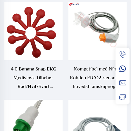
Kompatibel med CareScape
4.0 Banana Snap EKG
Kompatibel med Nihon
Medisinsk Tilbehør
Kohden EtCO2-sensor for
Rød/Hvit/Svart
hovedstrømskapnografi
Elektrodeadapter for
ECG/EKG-kabler
Medisinske Forbruksvare