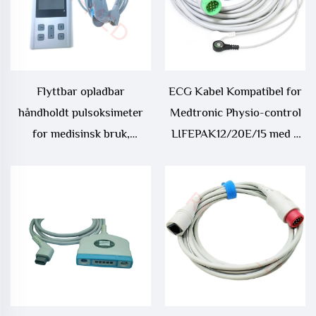
Flyttbar opladbar
ECG Kabel Kompatibel for
håndholdt pulsoksimeter
Medtronic Physio-control
for medisinsk bruk,
LIFEPAK12/20E/15 med 4
fingertopp-overvåkning av
Led og 6 Led
blodsyremål med elektrisk
strømkilde