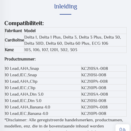
Inleiding
Compatibiliteit:
Fabrikant
Model
Delta 1, Delta 1 Plus, Delta 3, Delta 3 Plus, Delta 30,
Cardioline
Delta 30D, Delta 60, Delta 60 Plus, ECG 106
Kenz
103, 106, 107, 1201, 302, 303
Productnummer:
10 Lead,AHA,Snap
KC210SA-008
10 Lead,IEC,Snap
KC210SI-008
10 Lead,AHA,Clip
KC210PA-008
10 Lead,IEC,Clip
KC210PI-008
10 Lead,AHA,Din 3.0
KC210SA-008
10 Lead,IEC,Din 3.0
KC210SI-008
10 Lead,AHA,Banana 4.0
KC210PA-008
10 Lead,IEC,Banana 4.0
KC210PI-008
*Disclaimer: Alle geregistreerde handelsmerken, productnamen,
modellen, enz. die in de bovenstaande inhoud worden