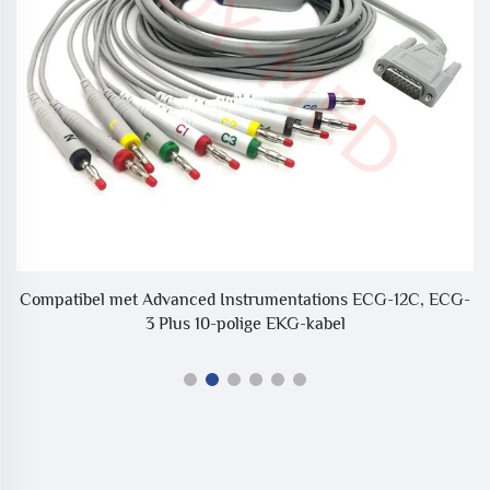
Compatibel met Advanced Instrumentations ECG-12C, ECG-
C
3 Plus 10-polige EKG-kabel