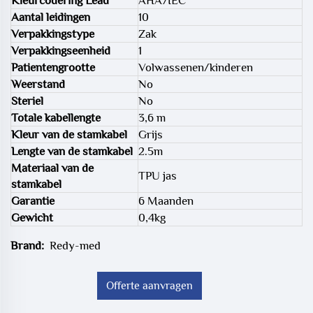
Kleurcodering Lead
AHA/IEC
Aantal leidingen
10
Verpakkingstype
Zak
Verpakkingseenheid
1
Patientengrootte
Volwassenen/kinderen
Weerstand
No
Steriel
No
Totale kabellengte
3,6 m
Kleur van de stamkabel
Grijs
Lengte van de stamkabel
2.5m
Materiaal van de
TPU jas
stamkabel
Garantie
6 Maanden
Gewicht
0,4kg
Brand:
Redy-med
Offerte aanvragen