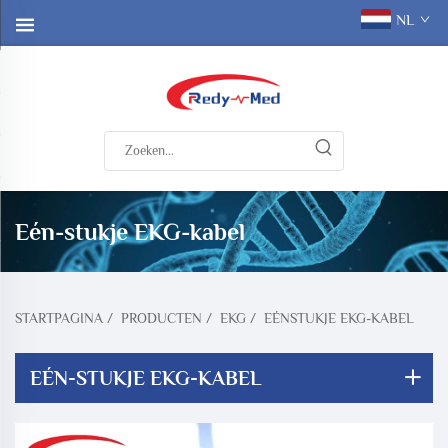
NL
Eén-stukje EKG-kabel
STARTPAGINA
/
PRODUCTEN
/
EKG
/
EÉNSTUKJE EKG-KABEL
EÉN-STUKJE EKG-KABEL