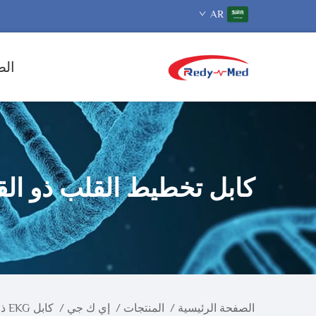
AR
الص
كابل تخطيط القلب ذو الق
الصفحة الرئيسية
/
المنتجات
/
إي ك جي
/
كابل EKG ذو القطعة الواحدة