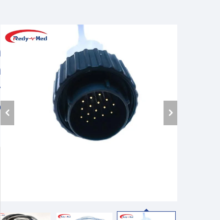
م
a
a
G
6
ا