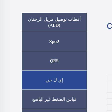
أقطاب توصيل مزيل الرجفان
C
(AED)
Spo2
QRS
إي ك جي
F)،
قياس الضغط غير الباضع