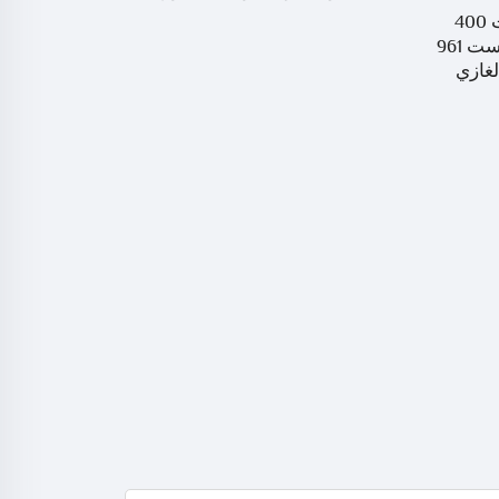
متوافق مع سيمينز سيركست 400
سلسلة، سيركست 732، سيركست 961
الغاز
لغازي