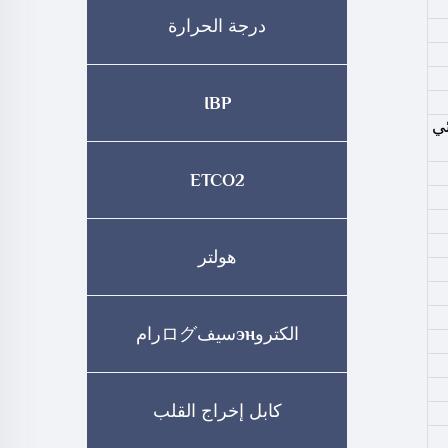
درجة الحرارة
IBP
ئي
ETCO2
هولتر
الكتروэнسيفログرام
كابل إخراج القلب