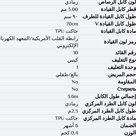
لون كابل الرصاص
رمادي
قطر كابل القيادة
3.00 مم
طول كابل القيادة للطرف
٩٠ سم
طول كابل القيادة V
70cm
مادة كابل القيادة
جاكت TPU
رابطة القلب الأمريكية/المعهد الكهربا
رمز لون القيادة
الإلكتروني
رقم القائد
10
نوع التغليف
كيس
وحدة التغليف
1
حجم المريض
بالغ/طفلي
المقاومة
No
No
Стериль
إجمالي طول الكابل
3.6m
لون كابل الطرد المركزي
رمادي
طول كابل الطرد المركزي
2.5م
مادة كابل الطرد المركزي
جاكت TPU
الضمان
6 أشهر
الوزن
0.4 كجم