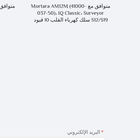
غرام
متوافق مع Mortara AM12M (41000-
متوافق 
Advan
037-50)، IQ Classic، Surveyor
ع
S12/S19 سلك كهرباء القلب 10 قيود
البريد الإلكتروني