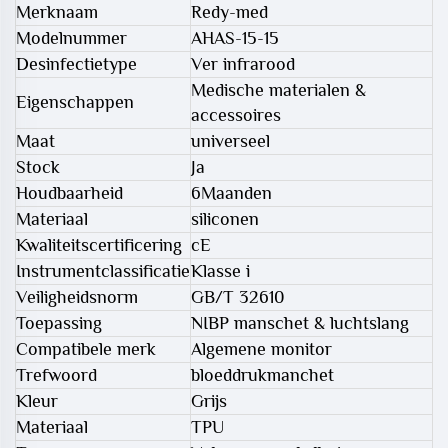
Merknaam
Redy-med
Modelnummer
AHAS-15-15
Desinfectietype
Ver infrarood
Medische materialen &
Eigenschappen
accessoires
Maat
universeel
Stock
Ja
Houdbaarheid
6Maanden
Materiaal
siliconen
Kwaliteitscertificering
cE
Instrumentclassificatie
Klasse i
Veiligheidsnorm
GB/T 32610
Toepassing
NIBP manschet & luchtslang
Compatibele merk
Algemene monitor
Trefwoord
bloeddrukmanchet
Kleur
Grijs
Materiaal
TPU