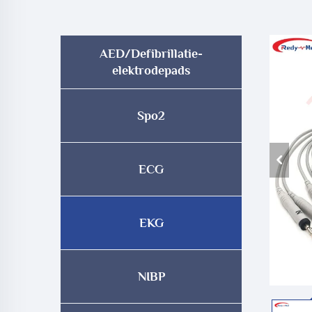
AED/Defibrillatie-
elektrodepads
Spo2
ECG
EKG
NIBP