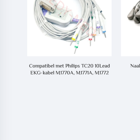
 10Lead
Naald naar Snap EKG-pigtail-
Comp
 M1772
armaturen
Inspan