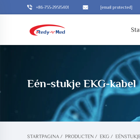
+86-755-29515401
[email protected]
Sta
Eén-stukje EKG-kabel
STARTPAGINA
/
PRODUCTEN
/
EKG
/
EÉNSTUKJ