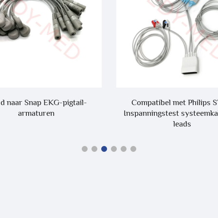
atibel met Philips ST80i
Compatibel met Edan iM8, i
ningstest systeemkabel 10-
adapterkabel
leads