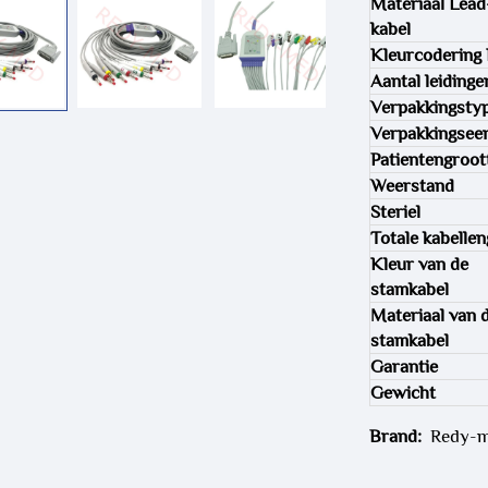
Materiaal Lead
kabel
Kleurcodering
Aantal leidinge
Verpakkingsty
Verpakkingsee
Patientengroot
Weerstand
Steriel
Totale kabellen
Kleur van de
stamkabel
Materiaal van 
stamkabel
Garantie
Gewicht
Brand:
Redy-