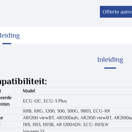
Offerte aan
leiding
Inleiding
atibiliteit:
t
Model
eerde
ECG-12C, ECG-3 Plus
enten
101B, 101G, 1200, 300, 300G, 9803, ECG-101
ne
AR1200 viewBT, AR1200adv, AR2100 viewBT, AR2100
l
1101, 1103, 1103B, AR 1200ADV, ECG-1103LW
Voyager 12