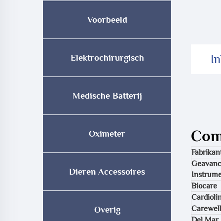
Voorbeeld
In
Elektrochirurgisch
Medische Batterij
Comp
Oximeter
Fabrikan
Geavanc
Dieren Accessoires
Instrum
Biocare
Cardioli
Carewel
Overig
Del Mar