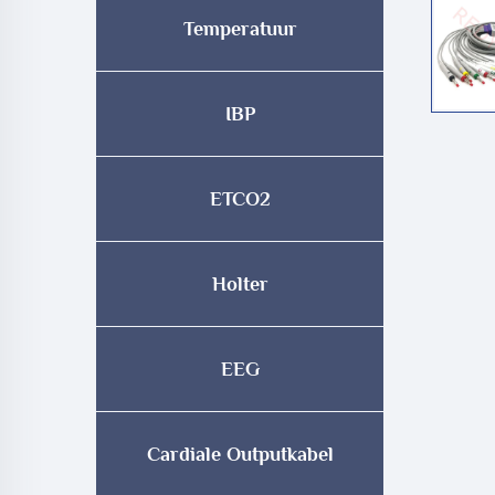
Temperatuur
IBP
ETCO2
Holter
EEG
Cardiale Outputkabel