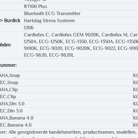
RT100 Plus
Bluetooth ECG Transmitter
> Burdick
Hartslag Stress Systeem
1206
Cardiofax C, Cardiofax GEM 9020K, Cardiofax M, Car
1250A, ECG-1250K, ECG-1350, ECG-1350A, ECG-1350
ohden
9010K, ECG-9020, ECG-9020K, ECG-9022, ECG-9110,
ECG-9620, ECG-9620L
nummer:
,AHA,Snap
K
IEC,Snap
KC
AHA,Clip
K
IEC,Clip
KC
AHA,Din 3.0
K
IEC,Din 3.0
KC
,AHA,Banana 4.0
K
IEC,Banana 4.0
KC
mer: Alle geregistreerde handelsmerken, productnamen, modellen,