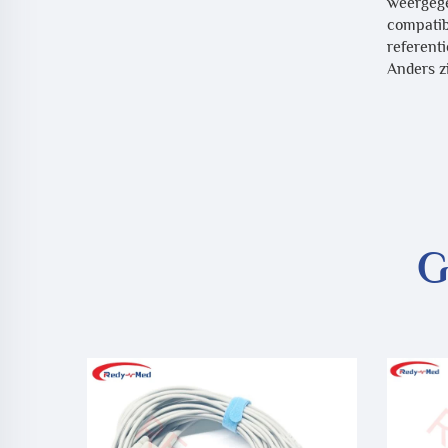
weergege
compatib
referent
Anders zi
G