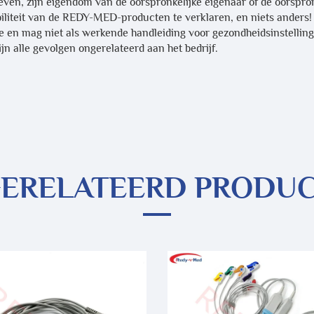
ven, zijn eigendom van de oorspronkelijke eigenaar of de oorspronk
iliteit van de REDY-MED-producten te verklaren, en niets anders! A
ie en mag niet als werkende handleiding voor gezondheidsinstelling
jn alle gevolgen ongerelateerd aan het bedrijf.
ERELATEERD PRODU