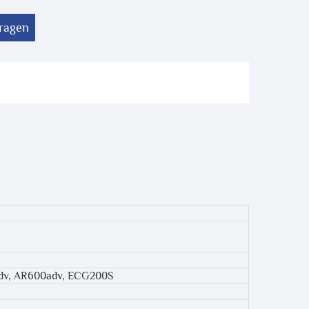
vragen
adv, AR600adv, ECG200S