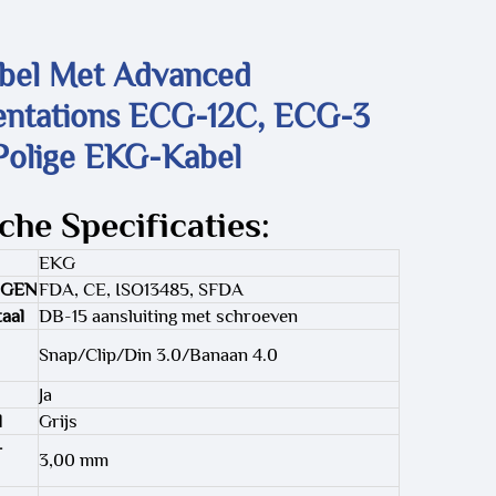
bel Met Advanced
entations ECG-12C, ECG-3
Polige EKG-Kabel
che Specificaties:
EKG
NGEN
FDA, CE, ISO13485, SFDA
aal
DB-15 aansluiting met schroeven
Snap/Clip/Din 3.0/Banaan 4.0
Ja
l
Grijs
-
3,00 mm