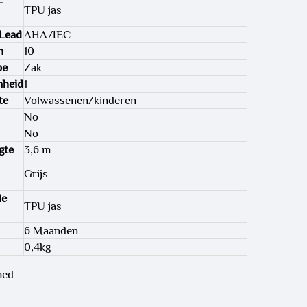
-
TPU jas
 Lead
AHA/IEC
n
10
pe
Zak
nheid
1
te
Volwassenen/kinderen
No
No
gte
3,6 m
Grijs
de
TPU jas
6 Maanden
0,4kg
med