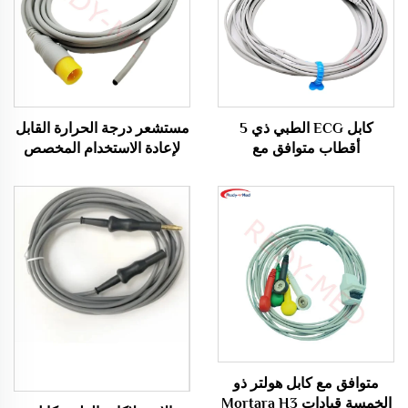
كابل ECG الطبي ذي 5
مستشعر درجة الحرارة القابل
أقطاب متوافق مع
لإعادة الاستخدام المخصص
Biocare/Edan/Mindray
للاستخدام الطبي الشرجي من
وفقًا لمعايير AHA
Comen والمطلوب بشدة
متوافق مع كابل هولتر ذو
الخمسة قيادات Mortara H3