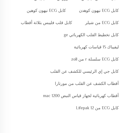
كابل ECG نيهون كوهدن
كابل ECG نيهون كوهين
كابل ECG من شيلر
كابل قلب فليبس بثلاثة أقطاب
كابل تخطيط القلب الكهربائي ge
ليفيباك 15 قياسات كهربائية
كابل ECG سلسلة r من zoll
كابل جي إي الرئيسي للكشف عن القلب
أقطاب الكشف عن القلب من مورتارا
أقطاب كهربائية لجهاز قياس النبض mac 1200
كابل ECG من Lifepak 12