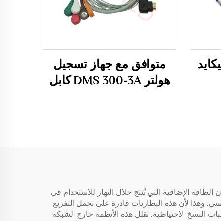
كايد
متوافق مع جهاز تسجيل
هولتر DMS 300-3A كابل
B
هولتر، كابل هولتر بـ 3
Probe، 
أقطاب / 5 أقطاب / 7
نين
أقطاب / 10 أقطاب
لطاقة الإضافية التي تُنتج خلال النهار للاستخدام في
اسي. وهذا لأن هذه البطاريات قادرة على تحمل التفريغ
ات النسخ الاحتياطية. تقلل هذه الأنظمة خارج الشبكة