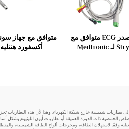
كابل صدر ECG متوافق مع
متوافق مع جهاز سوني
Stryker لـ Medtronic
أكسفورد هنتليه
D4000XS TOCO
Physio Control Li
11/12/15/20/20E، كابل
مستشعر / Probe
ECG/EKG متين بـ 4+6 قياد
دوبلر فوق صوتي للج
من TPU
للمراة الحامل
لى بطاريات شمسية خارج شبكة الكهرباء. وهذا لأن هذه البطاريات تخزن ا
لرصاص الحمضية ذات الدورة العميقة أو بطاريات أيون الليثيوم بشكل أس
ية وفقًا لاستهلاك الطاقة، ومخرجات ألواح الطاقة الشمسية، والمتطلب