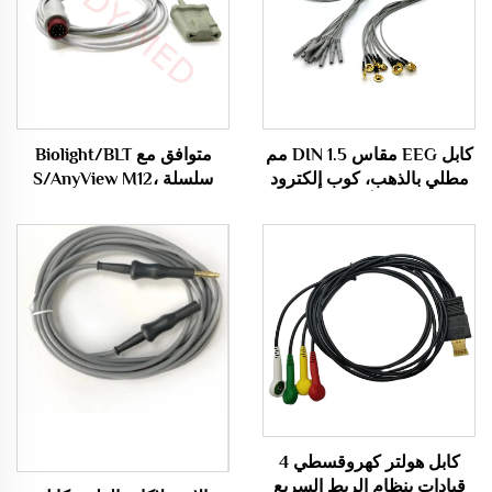
كابل EEG مقاس DIN 1.5 مم
متوافق مع Biolight/BLT
مطلي بالذهب، كوب إلكترود
سلسلة S/AnyView M12،
EEG، كابل أقطاب EEG
Econet Proview 12 مستشعر
Spo2 بـ 9 دبابيس Oximax
/Probe، كابل أوكسيميتري
S10/S12
كابل هولتر كهروقسطي 4
قيادات بنظام الربط السريع