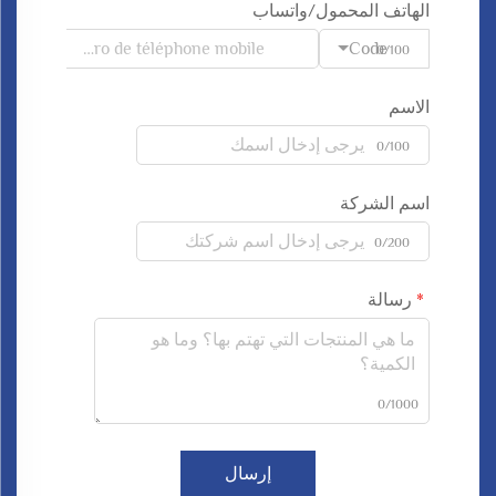
الهاتف المحمول/واتساب
Code
0/100
الاسم
0/100
اسم الشركة
0/200
رسالة
0/1000
إرسال