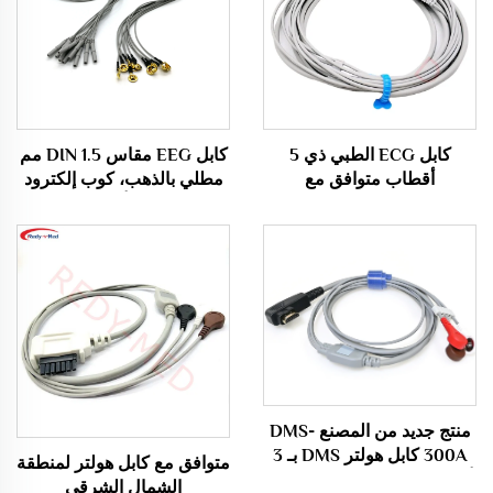
كابل ECG الطبي ذي 5
كابل EEG مقاس DIN 1.5 مم
أقطاب متوافق مع
مطلي بالذهب، كوب إلكترود
Biocare/Edan/Mindray
EEG، كابل أقطاب EEG
وفقًا لمعايير AHA
منتج جديد من المصنع DMS-
300A كابل هولتر DMS بـ 3
متوافق مع كابل هولتر لمنطقة
أسلاك وفق معيار AHA Snap
الشمال الشرقي