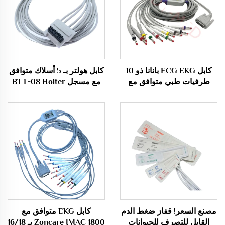
كابل ECG EKG بانانا ذو 10
كابل هولتر بـ 5 أسلاك متوافق
طرفيات طبي متوافق مع
مع مسجل BT L-08 Holter
Nihon Kohden مبيعات
H600
ساخنة
مصنع السعر! قفاز ضغط الدم
كابل EKG متوافق مع
القابل للتصرف للحيوانات
Zoncare IMAC 1800 بـ 16/18