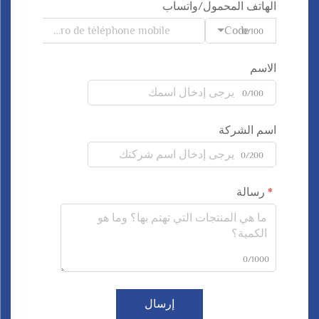
الهاتف المحمول/واتساب
Code
0/100
الاسم
0/100
اسم الشركة
0/200
رسالة
0/1000
إرسال