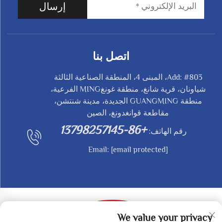
إرسال
اتصل بنا
Add: #803، المبنى 4، المنطقة الصناعية الثالثة
شياونان، قرية شانغ، منطقة غونغMING الفرعية،
منطقة GUANGMING الجديدة، مدينة شنتشن،
مقاطعة قوانغدونغ، الصين
+86-13798257145
رقم الهاتف:
Email:
[email protected]
We value your privacy