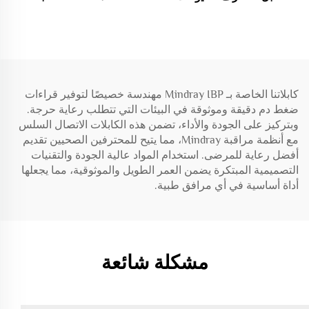
الأليفة كلب / قطة NIBP قفاز
قيادة مع موصلات Banana4.0
طبي استهلاكي
وفقًا لمعايير IEC/AHA 26
صناعات طبية استهلاكية
كابلاتنا الخاصة بـ Mindray IBP مهندسة خصيصًا لتوفير قراءات
ضغط دم دقيقة وموثوقة في البيئات التي تتطلب رعاية حرجة.
وبتركيز على الجودة والأداء، تضمن هذه الكابلات الاتصال السلس
مع أنظمة مراقبة Mindray، مما يتيح للمحترفين الصحيين تقديم
أفضل رعاية للمرضى. استخدام المواد عالية الجودة والتقنيات
التصميمية المبتكرة يضمن العمر الطويل والموثوقية، مما يجعلها
أداة أساسية في أي مرافق طبية.
مشكلة شائعة