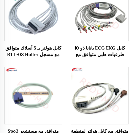
كابل ECG EKG بانانا ذو 10
كابل هولتر بـ 5 أسلاك متوافق
طرفيات طبي متوافق مع
مع مسجل BT L-08 Holter
Nihon Kohden مبيعات
H600
ساخنة
متوافق مع كابل هولتر لمنطقة
متوافق مع مستشعر Spo2