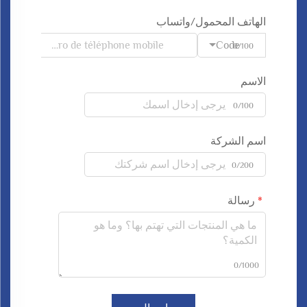
الهاتف المحمول/واتساب
Code
0/100
الاسم
0/100
اسم الشركة
0/200
رسالة
0/1000