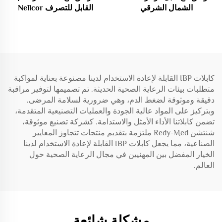
الشمال الشرقي
القابل للتصرف Nellcor
Oximax DB9 9Pin
DR200/300 3-lead/5 lead/
7 lead
كابلات IBP القابلة لإعادة الاستخدام لدينا مصنوعة بعناية لمواكبة
متطلبات بيئات الرعاية الصحية الحديثة. تم تصميمها لتوفير مراقبة
دقيقة وموثوقة لضغط الدم، وهي ضرورية لسلامة المرضى.
وبتركيز على المواد عالية الجودة والعمليات التصنيعية المتقدمة،
تضمن كابلاتنا الأداء الأمثل والاستدامة. كشركة تصنيع موثوقة،
شنتشن Redy-Med ملتزمة بتقديم منتجات تتجاوز المعايير
الصناعية، مما يجعل كابلات IBP القابلة لإعادة الاستخدام لدينا
الخيار المفضل بين المهنيين في مجال الرعاية الصحية حول
العالم.
مشكلة شائعة