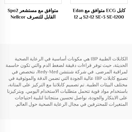
كابل ECG متوافق مع Edan
متوافق مع مستشعر Spo2
S2-12 SE-3 SE-1200 بـ 12
القابل للتصرف Nellcor
قيادة / 10 قيادة للأدوات
Oximax DB9 9Pin
الطبية الاستهلاكية
الكابلات الطبية IBP هي مكونات أساسية في الرعاية الصحية
الحديثة، حيث توفر قراءات دقيقة لضغط الدم والتي تكون حاسمة
لمراقبة المرضى. في شركة شنتشن Redy-Med، نتخصص في
تصنيع كابلات IBP عالية الجودة التي تضمن الدقة والموثوقية في
مختلف البيئات الطبية. تم تصميم كابلاتنا مع التركيز على المتانة،
باستخدام مواد قوية تتحمل متطلبات الاستخدام اليومي. وبتركيزنا
على الابتكار والجودة، نواصل تحسين منتجاتنا لتلبية احتياجات
المتغيرات للمحترفين في مجال الرعاية الصحية حول العالم.