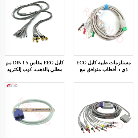
مستلزمات طبية كابل ECG
كابل EEG مقاس DIN 1.5 مم
ذي 5 أقطاب متوافق مع
مطلي بالذهب، كوب إلكترود
Edan X12 وفقًا لمعايير
EEG، كابل أقطاب EEG
AHA/IEC