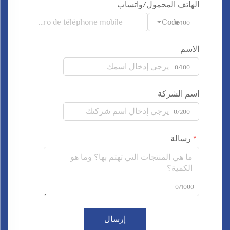
الهاتف المحمول/واتساب
Code
0/100
الاسم
0/100
اسم الشركة
0/200
رسالة
0/1000
إرسال