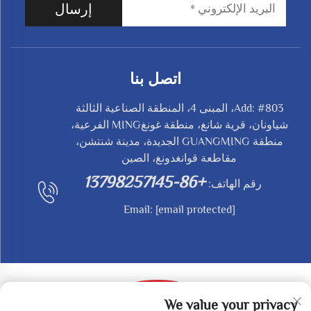
إرسال
اتصل بنا
Add: #803، المبنى 4، المنطقة الصناعية الثالثة
شياونان، قرية شانغ، منطقة غونغMING الفرعية،
منطقة GUANGMING الجديدة، مدينة شنتشن،
مقاطعة قوانغدونغ، الصين
+86-13798257145
رقم الهاتف:
Email:
[email protected]
We value your privacy