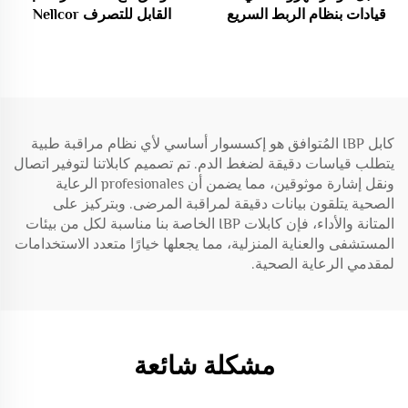
قيادات بنظام الربط السريع
القابل للتصرف Nellcor
IEC المستلزمات الطبية
Oximax DB9 9Pin
كابل IBP المُتوافق هو إكسسوار أساسي لأي نظام مراقبة طبية
يتطلب قياسات دقيقة لضغط الدم. تم تصميم كابلاتنا لتوفير اتصال
ونقل إشارة موثوقين، مما يضمن أن profesionales الرعاية
الصحية يتلقون بيانات دقيقة لمراقبة المرضى. وبتركيز على
المتانة والأداء، فإن كابلات IBP الخاصة بنا مناسبة لكل من بيئات
المستشفى والعناية المنزلية، مما يجعلها خيارًا متعدد الاستخدامات
لمقدمي الرعاية الصحية.
مشكلة شائعة