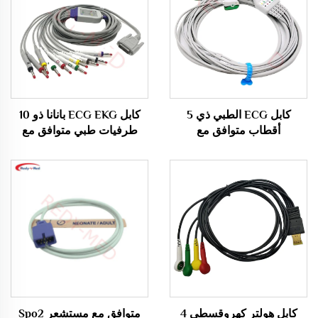
كابل ECG الطبي ذي 5
كابل ECG EKG بانانا ذو 10
أقطاب متوافق مع
طرفيات طبي متوافق مع
Biocare/Edan/Mindray
Nihon Kohden مبيعات
وفقًا لمعايير AHA
ساخنة
كابل هولتر كهروقسطي 4
متوافق مع مستشعر Spo2