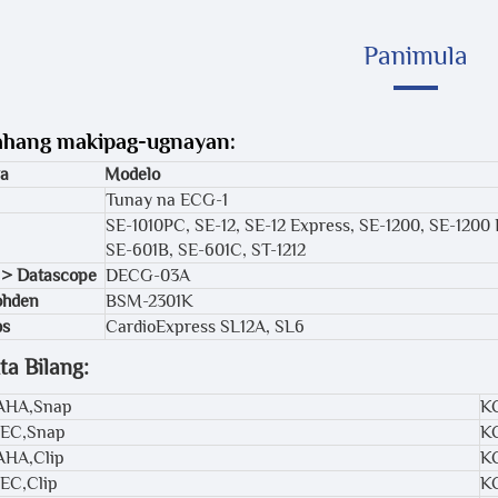
Panimula
hang makipag-ugnayan:
a
Modelo
Tunay na ECG-1
SE-1010PC, SE-12, SE-12 Express, SE-1200, SE-1200 
SE-601B, SE-601C, ST-1212
 > Datascope
DECG-03A
ohden
BSM-2301K
bs
CardioExpress SL12A, SL6
ta Bilang:
,AHA,Snap
K
IEC,Snap
K
AHA,Clip
K
IEC,Clip
K