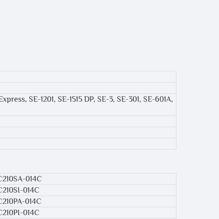
Express, SE-1201, SE-1515 DP, SE-3, SE-301, SE-601A,
C210SA-014C
C210SI-014C
C210PA-014C
C210PI-014C