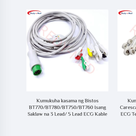
lthcare
Kumukuha kasama ng Bistos
Kum
Solar
BT770/BT780/BT750/BT760 Isang
Caresc
 na 3
Saklaw na 3 Lead/ 5 Lead ECG Kable
ECG Te
le