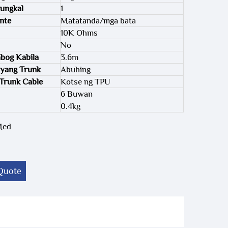
ungkal
1
nte
Matatanda/mga bata
10K Ohms
No
bog Kabila
3.6m
syang Trunk
Abuhing
Trunk Cable
Kotse ng TPU
6 Buwan
0.4kg
Med
Quote