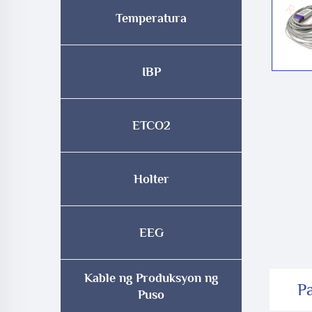
Temperatura
IBP
ETCO2
Holter
EEG
Kable ng Produksyon ng
P
Puso