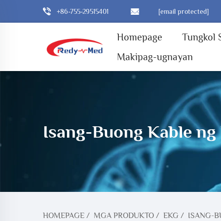
+86-755-29515401
[email protected]
Homepage
Tungkol 
Makipag-ugnayan
Isang-Buong Kable ng
HOMEPAGE
/
MGA PRODUKTO
/
EKG
/
ISANG-B