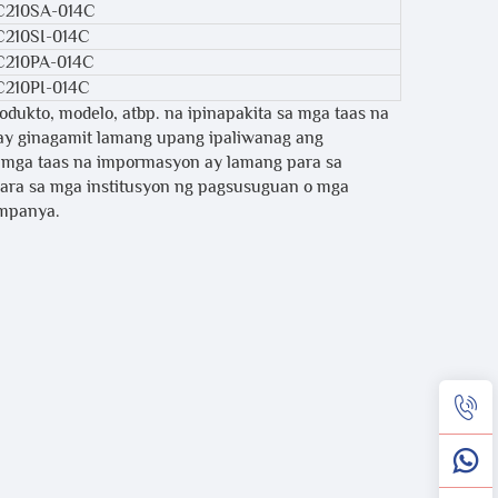
C210SA-014C
C210SI-014C
C210PA-014C
C210PI-014C
dukto, modelo, atbp. na ipinapakita sa mga taas na
o ay ginagamit lamang upang ipaliwanag ang
g mga taas na impormasyon ay lamang para sa
o para sa mga institusyon ng pagsusuguan o mga
umpanya.