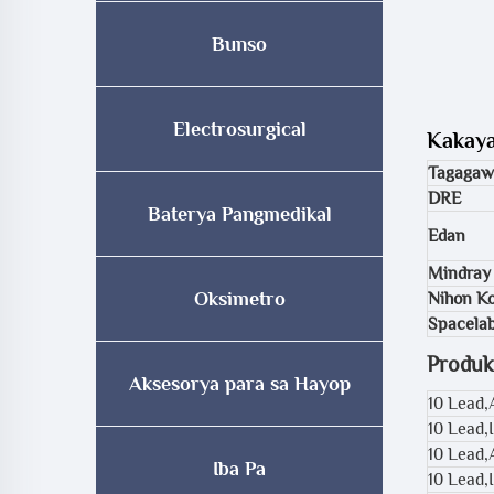
Bunso
Electrosurgical
Kakaya
Tagagaw
DRE
Baterya Pangmedikal
Edan
Mindray
Oksimetro
Nihon K
Spacela
Produk
Aksesorya para sa Hayop
10 Lead
10 Lead,
10 Lead,
Iba Pa
10 Lead,