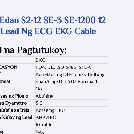
Edan S2-12 SE-3 SE-1200 12
 Lead Ng ECG EKG Cable
l na Pagtutukoy:
EKG
KASYON
FDA, CE, ISO13485, SFDA
l
Konektor ng DB-15 may Bultong
simal
Snap/Clip/Din 3.0/ Banana 4.0
Oo
syas ng Plomo
Abuhing
a sa Dyametro
3.0
abila sa Bilis
Kotse ng TPU
 Kulay ng Lead
AHA/IEC
10 kable
ng
Bag