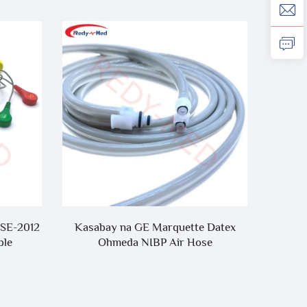
 SE-2012
Kasabay na GE Marquette Datex
Presyo 
ble
Ohmeda NIBP Air Hose
Kable
TC30