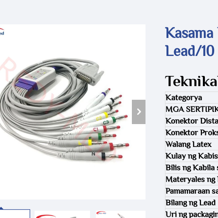
Kasama 
Lead/10
Teknika
Kategorya
MGA SERTIPI
Konektor Dista
Konektor Prok
Walang Latex
Kulay ng Kabi
Bilis ng Kabil
Materyales ng K
Pamamaraan sa
Bilang ng Lead
Uri ng packagi