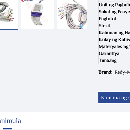
Unit ng Pagbub
Sukat ng Pasye
Pagtutol
Steril
Kabuuan ng Ha
Kulay ng Kabi
Materyales ng 
Garantiya
Timbang
Brand:
Redy-
Kumuha ng 
animula