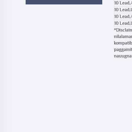
10 Lead,
10 Lead,
10 Lead
10 Lead,
*Disclai
nilalama
kompatib
paggamit
nauugnay