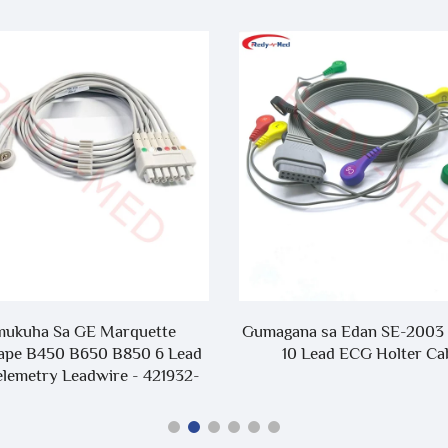
ukuha Sa GE Marquette
Gumagana sa Edan SE-2003
ape B450 B650 B850 6 Lead
10 Lead ECG Holter Ca
lemetry Leadwire - 421932-
001