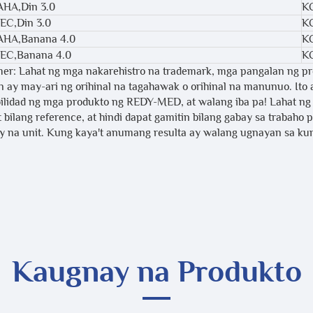
AHA,Din 3.0
K
IEC,Din 3.0
K
,AHA,Banana 4.0
K
IEC,Banana 4.0
K
mer: Lahat ng mga nakarehistro na trademark, mga pangalan ng pro
n ay may-ari ng orihinal na tagahawak o orihinal na manunuo. It
ilidad ng mga produkto ng REDY-MED, at walang iba pa! Lahat n
 bilang reference, at hindi dapat gamitin bilang gabay sa trabah
 na unit. Kung kaya't anumang resulta ay walang ugnayan sa k
Kaugnay na Produkto