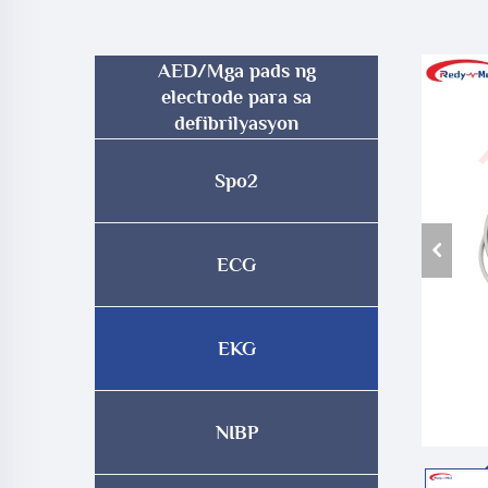
AED/Mga pads ng
electrode para sa
defibrilyasyon
Spo2
ECG
EKG
NIBP