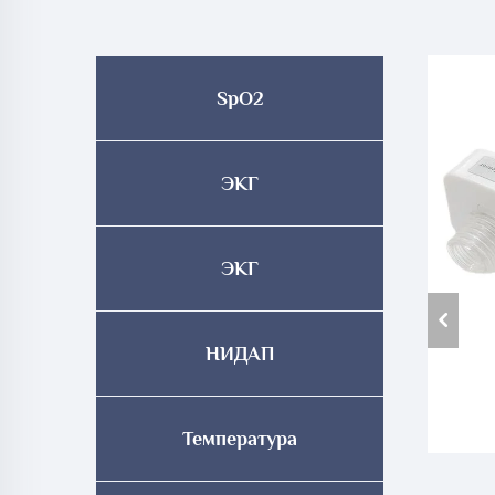
SpO2
ЭКГ
ЭКГ
НИДАП
Температура