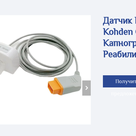
Датчик 
Kohden
Капног
Реабили
Получи
предложе