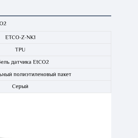
CO2
ETCO-Z-NK1
TPU
бель датчика EtCO2
ьный полиэтиленовый пакет
Серый