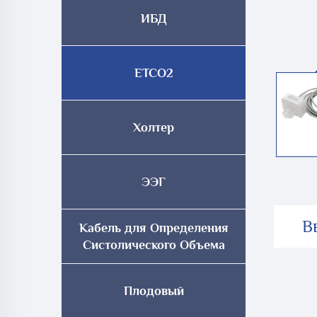
ИБД
ETCO2
Холтер
ЭЭГ
В
Кабель для Определения
Систолического Объема
Плодовый