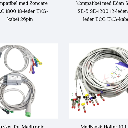
mpatibel med Zoncare
Kompatibel med Edan S
C 1800 18-leder EKG-
SE-3 SE-1200 12-leder
kabel 26pin
leder ECG EKG-kab
tryker for Medtronic
Medisinsk Holter 10 