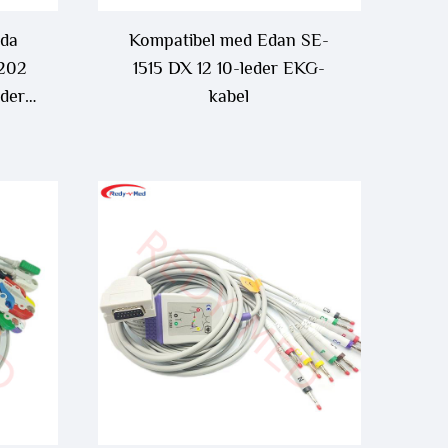
uda
Kompatibel med Edan SE-
7202
1515 DX 12 10-leder EKG-
eder
kabel