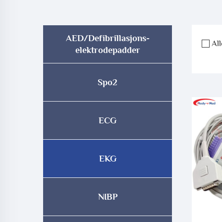
AED/Defibrillasjons-
All
elektrodepadder
Spo2
ECG
EKG
NIBP