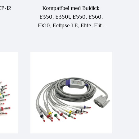
EP-12
Kompatibel med Buidick
E350, E350I, E550, E560,
EK10, Eclipse LE, Elite, Elite
II 10-leder EKG-kabel