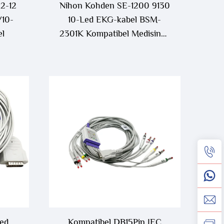
2-12
Nihon Kohden SE-1200 9130
/10-
10-Led EKG-kabel BSM-
el
2301K Kompatibel Medisinsk
Forbrukervare
Led
Kompatibel DB15Pin IEC