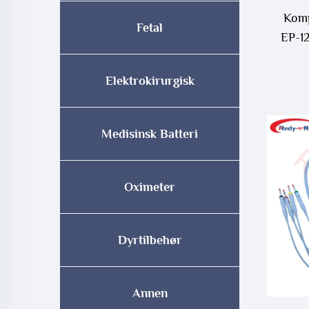
Komp
Fetal
EP-12
Elektrokirurgisk
Medisinsk Batteri
Oximeter
Dyrtilbehør
Annen