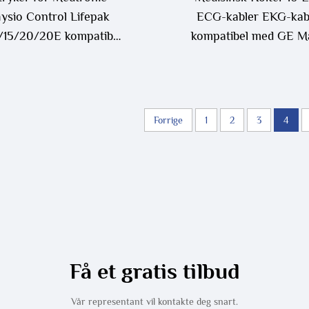
ysio Control Lifepak
ECG-kabler EKG-kab
2/15/20/20E kompatibel
kompatibel med GE M
-stammkabel av varig
500
U 4+6 Led ECG/EKG-
kabel
Forrige
1
2
3
4
Få et gratis tilbud
Vår representant vil kontakte deg snart.