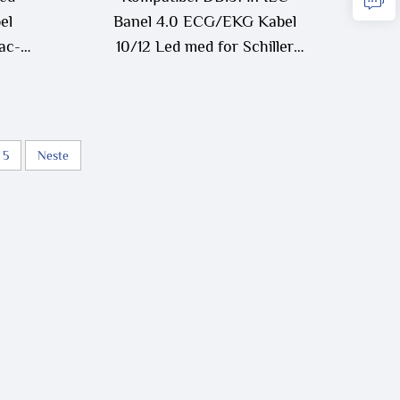
el
Banel 4.0 ECG/EKG Kabel
ac-
10/12 Led med for Schiller
AT1 AT2 Medisinsk
Forbruksgods
5
Neste