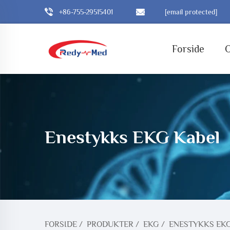
+86-755-29515401
[email protected]
Forside
Enestykks EKG Kabel
FORSIDE
/
PRODUKTER
/
EKG
/
ENESTYKKS EK