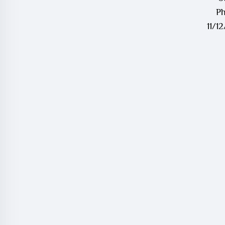
Ph
11/1
ECG
TP