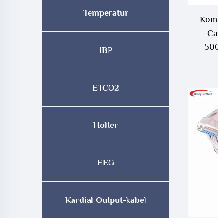
Temperatur
Komp
Ca
500
IBP
ETCO2
Holter
EEG
Kardial Output-kabel