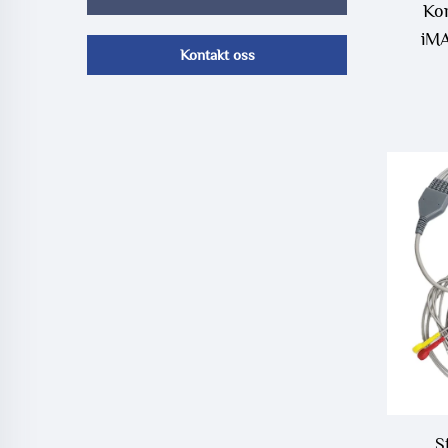
Ko
iMA
Kontakt oss
S