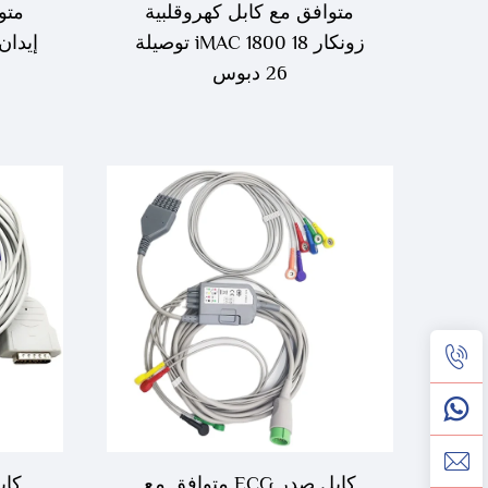
متوافق مع كابل كهروقلبية
متو
زونكار iMAC 1800 18 توصيلة
26 دبوس
كابل صدر ECG متوافق مع