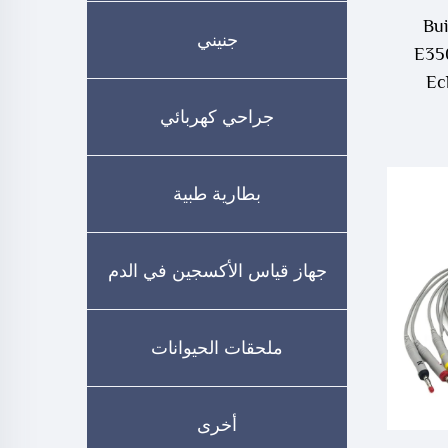
Buid،
جنيني
E35
Ecl
لنوع
جراحي كهربائي
بطارية طبية
جهاز قياس الأكسجين في الدم
ملحقات الحيوانات
أخرى