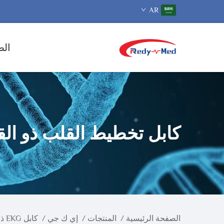
AR
الص
كابل تخطيط القلب ذو الق
الصفحة الرئيسية
/
المنتجات
/
إي ك جي
/
كابل EKG ذو القطعة الواحدة