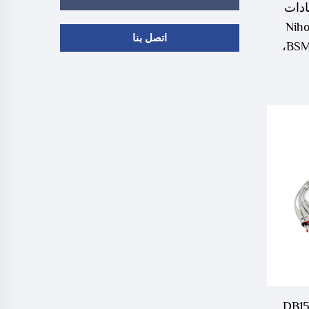
ECG ذو 10 قيادات
Niho
اتصل بنا
9130 متوافق مع BSM-2301K،
ة
DB15P