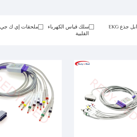
بل جذع EKG
سلك قياس الكهرباء
ملحقات إي ك جي
القلبية