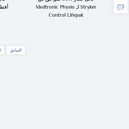
Stryker لـ Medtronic Physio
Control Lifepak
11/12/15/20/20E، كابل
ECG/EKG متين بـ 4+6 قياد
من TPU
السابق
1