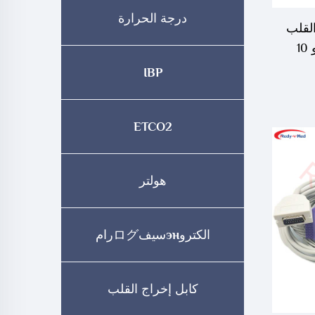
درجة الحرارة
لقلب
Edan SE-1515 DX 12 ذو 10
IBP
ETCO2
هولتر
الكتروэнسيفログرام
كابل إخراج القلب