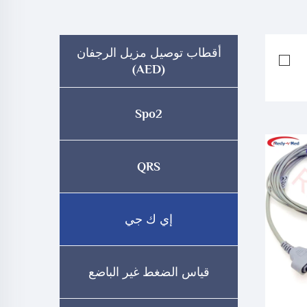
أقطاب توصيل مزيل الرجفان
(AED)
Spo2
QRS
إي ك جي
قياس الضغط غير الباضع