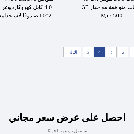
أقطاب متوافقة مع جهاز GE
4.0 كابل كهروكارديوغرا
Mac-500
10/12 صندوقًا لاستخدام
شيلر AT1 AT2 المس
الطبية
2
3
4
5
التالي
احصل على عرض سعر مجاني
سيتصل بك ممثلنا قريبًا.