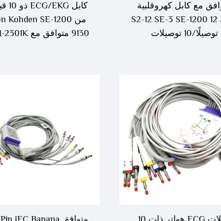
افق مع كابل كهروقلبية
كابل /EKG
إيدان S2-12 SE-3 SE-1200 12
من n Kohden SE-1200
توصيلًا/10 توصيلات
مستلزمات طبية قابل
للاستهلاك
كابلات ECG هولتر ذات 10
متوافق in IEC Banana