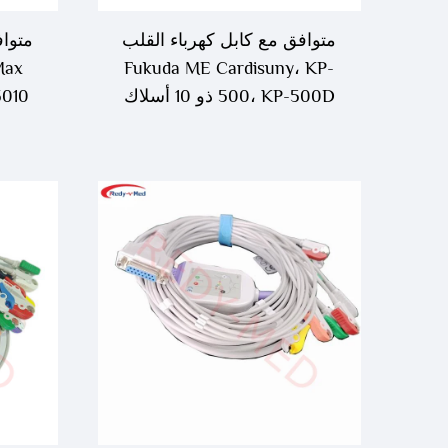
متوافق مع كابل كهرباء القلب
متواف
Max
Fukuda ME Cardisuny، KP-
500، KP-500D ذو 10 أسلاك
3010