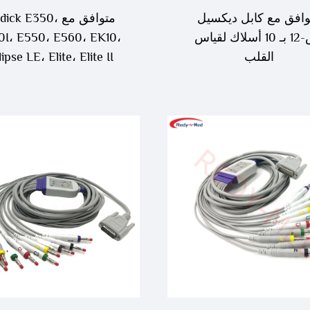
وافق مع كابل ديكسيل
متوافق مع ick E350
إس-12 بـ 10 أسلاك لقياس
0I، E550، E560، EK10،
القلب
ipse LE، Elite، Elite II
كابل كهربائي للقلب من ا
10 Lead