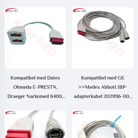
Vicom SM IBP-
adapterkabel
Kompatibel med Datex
Kompatibel med GE
Ohmeda E-PRESTN,
>>Medex Abbott IBP-
Draeger Narkomed 6400,
adapterkabel 2021196-003
GE Dash 5000 IBP-
(12 fot (3,6 m))
adapterkabel