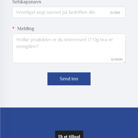
Selskapsnavn
0/200
Melding
0/1000
Send inn
Få et tilbud