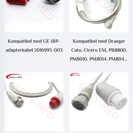
Kompatibel med GE IBP-
Kompatibel med Draeger
adapterkabel 2016995-003
Cato, Cicero EM, PB8800,
PM8010, PM8014, PM8040,
PM8060, Parameterbox,
Sulla, UM3, UM3.1, Vitara
IBP-adapterkabel