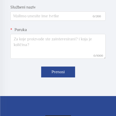
Službeni naziv
0/200
Poruka
0/1000
Prenosi