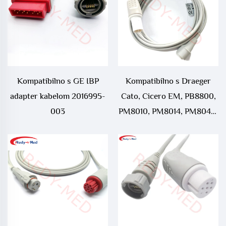
Kompatibilno s GE IBP
Kompatibilno s Draeger
adapter kabelom 2016995-
Cato, Cicero EM, PB8800,
003
PM8010, PM8014, PM8040,
PM8060, Parameterbox,
Sulla, UM3, UM3.1, Vitara
IBP adapter kabel