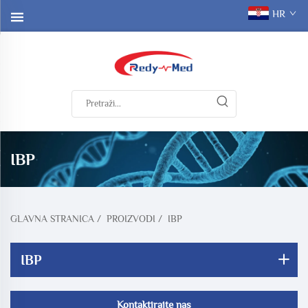
HR
IBP
GLAVNA STRANICA
/
PROIZVODI
/
IBP
IBP
Kontaktirajte nas