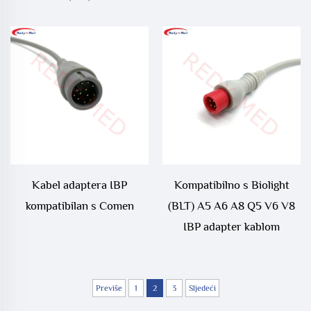
Kabel adaptera IBP
Kompatibilno s Biolight
kompatibilan s Comen
(BLT) A5 A6 A8 Q5 V6 V8
IBP adapter kablom
Previše
1
2
3
Sljedeći