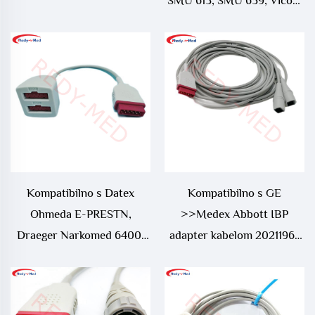
SMU 613, SMU 639, Vicom
SM kabel za adapter IBP
Kompatibilno s Datex
Kompatibilno s GE
Ohmeda E-PRESTN,
>>Medex Abbott IBP
Draeger Narkomed 6400,
adapter kabelom 2021196-
GE Dash 5000 IBP adapter
003 (12 ft (3,6 m))
kabelom