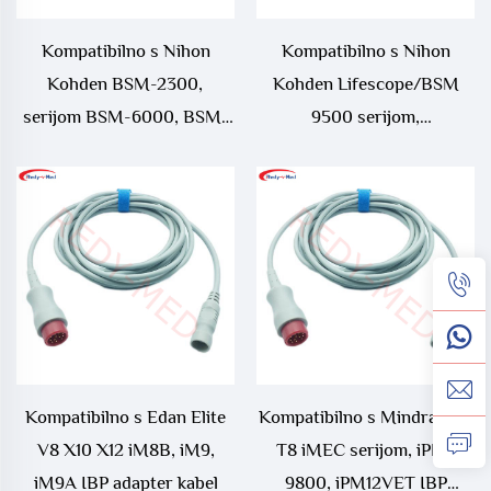
Kompatibilno s Nihon
Kompatibilno s Nihon
Kohden BSM-2300,
Kohden Lifescope/BSM
serijom BSM-6000, BSM-
9500 serijom,
6301K, BSM-6501K, BSM-
Lifescope/BSS 9800
6701K, BSM-9101K, Life
serijom, Lifescope/OMP
Scope J, Life Scope TR IBP
IBP adapter kablom
kablom
Kompatibilno s Edan Elite
Kompatibilno s Mindray T5
V8 X10 X12 iM8B, iM9,
T8 iMEC serijom, iPM-
iM9A IBP adapter kabel
9800, iPM12VET IBP