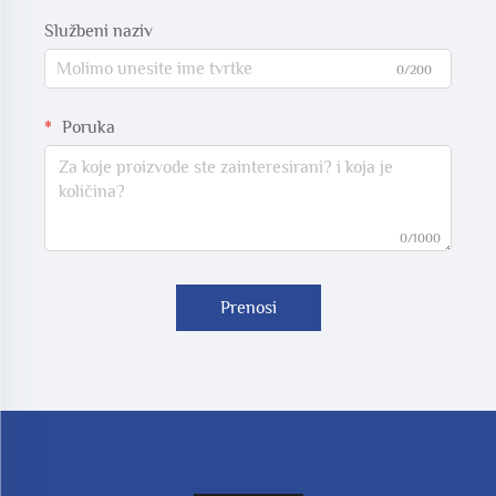
Službeni naziv
0/200
Poruka
0/1000
Prenosi