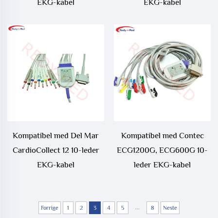
EKG-kabel
EKG-kabel
Kompatibel med Del Mar
Kompatibel med Contec
CardioCollect 12 10-leder
ECG1200G, ECG600G 10-
EKG-kabel
leder EKG-kabel
...
Forrige
1
2
3
4
5
8
Neste