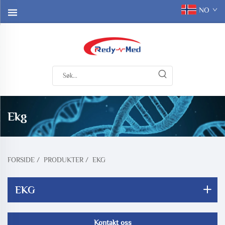
NO
Ekg
FORSIDE
/
PRODUKTER
/
EKG
EKG
Kontakt oss