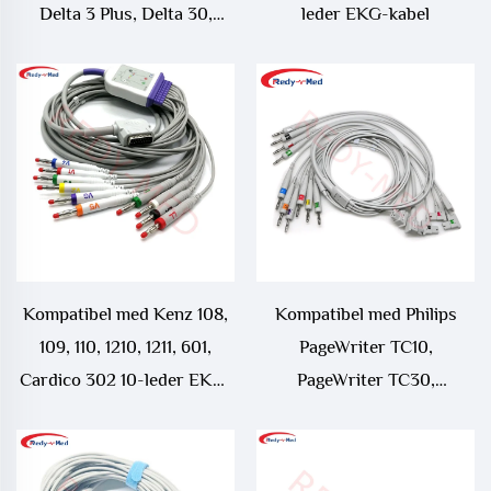
Delta 3 Plus, Delta 30,
leder EKG-kabel
Delta 30D, Delta 60, Delta
60 Plus, ECG 106 10-leder
EKG-kabel
Kompatibel med Kenz 108,
Kompatibel med Philips
109, 110, 1210, 1211, 601,
PageWriter TC10,
Cardico 302 10-leder EKG-
PageWriter TC30,
kabel
PageWriter TC50,
PageWriter TC70 10-leder
EKG-ledning