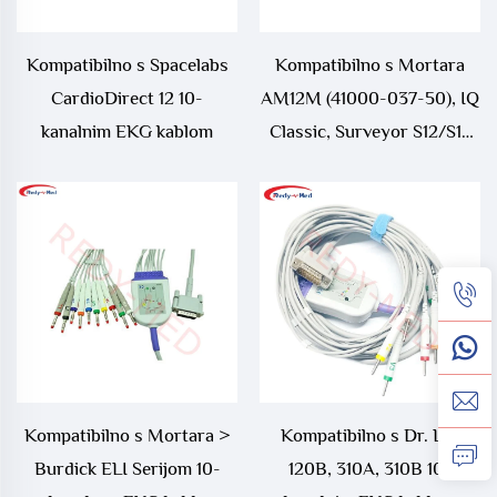
Kompatibilno s Spacelabs
Kompatibilno s Mortara
CardioDirect 12 10-
AM12M (41000-037-50), IQ
kanalnim EKG kablom
Classic, Surveyor S12/S19
10-kanalnim EKG kablom
Kompatibilno s Mortara >
Kompatibilno s Dr. Lee
Burdick ELI Serijom 10-
120B, 310A, 310B 10-