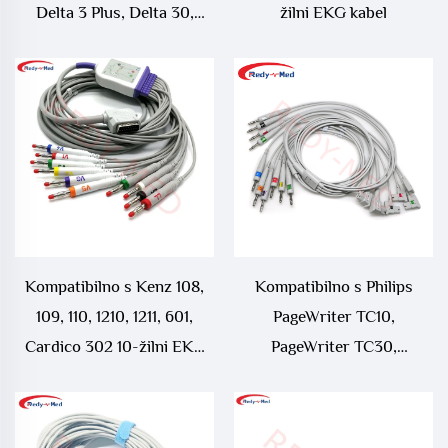
Delta 3 Plus, Delta 30,
žilni EKG kabel
Delta 30D, Delta 60, Delta
60 Plus, ECG 106 10-
kanalnim EKG kablom
Kompatibilno s Kenz 108,
Kompatibilno s Philips
109, 110, 1210, 1211, 601,
PageWriter TC10,
Cardico 302 10-žilni EKG
PageWriter TC30,
kabel
PageWriter TC50,
PageWriter TC70 10-
kanalnim EKG kablom