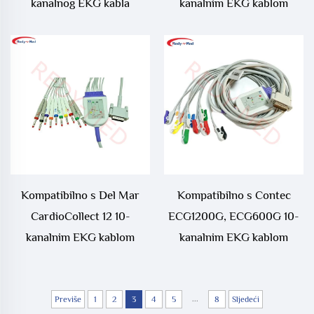
kanalnog EKG kabla
kanalnim EKG kablom
Kompatibilno s Del Mar
Kompatibilno s Contec
CardioCollect 12 10-
ECG1200G, ECG600G 10-
kanalnim EKG kablom
kanalnim EKG kablom
...
Previše
1
2
3
4
5
8
Sljedeći