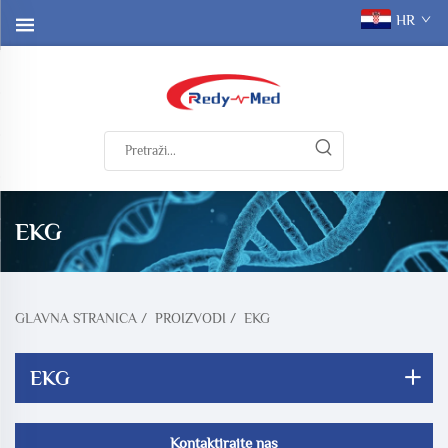
HR
EKG
GLAVNA STRANICA
/
PROIZVODI
/
EKG
EKG
Kontaktirajte nas