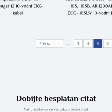
ager 12 10-vođni EKG
1103, 1103B, AR 1200A
kabel
ECG-1103LW 10-vođni
kabel
...
Previše
1
3
4
5
6
Dobijte besplatan citat
Naš predstavnik će vas uskoro kontaktirati.