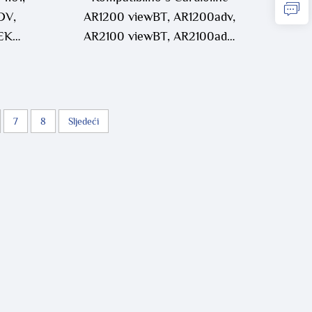
DV,
AR1200 viewBT, AR1200adv,
 EKG
AR2100 viewBT, AR2100adv,
AR600adv, ECG200S 10-
vođni EKG kabel
7
8
Sljedeći