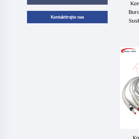
Kom
Burd
Kontaktirajte nas
Sus
Ko