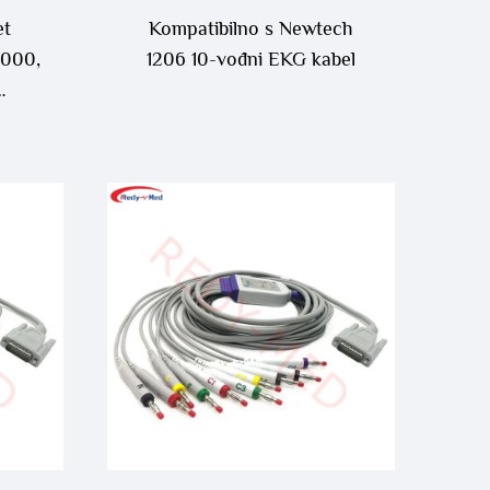
et
Kompatibilno s Newtech
3000,
1206 10-vođni EKG kabel
Lea