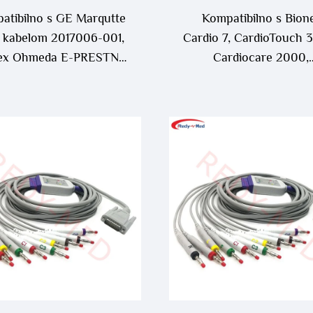
atibilno s GE Marqutte
Kompatibilno s Bion
kabelom 2017006-001,
Cardio 7, CardioTouch 
ex Ohmeda E-PRESTN,
Cardiocare 2000,
-PRESTN EKG kabel
Cardiocare 3000 10 
EKG kablom