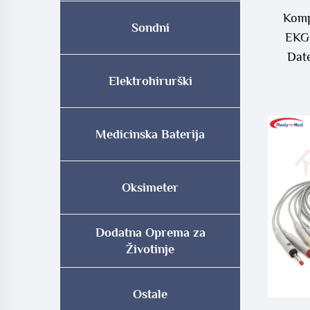
Komp
Sondni
EKG 
Dat
M
Elektrohirurški
Medicinska Baterija
Oksimeter
Dodatna Oprema za
Životinje
Ostale