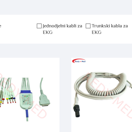
e
Jednodjelni kabli za
Trunkski kabla za
EKG
EKG