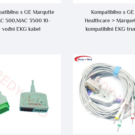
atibilno s GE Marqutte
Kompatibilno s GE
C 500,MAC 3500 10-
Healthcare > Marque
vođni EKG kabel
kompatibilni EKG tru
kabel - 2016560-00