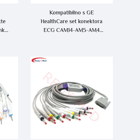
Kompatibilno s GE
tte
HealthCare set konektora
nk
ECG CAM14-AM5-AM4
1
banana AHA 10/set –
900178-001