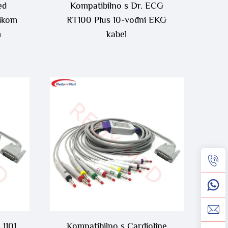
ed
Kompatibilno s Dr. ECG
ikom
RT100 Plus 10-vođni EKG
m
kabel
1101,
Kompatibilno s Cardioline