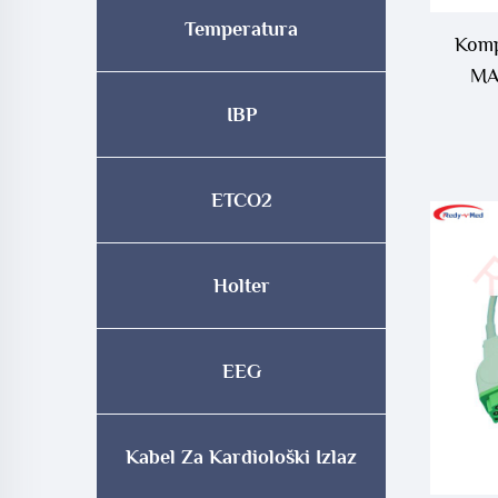
Temperatura
Komp
MA
IBP
ETCO2
Holter
EEG
Kabel Za Kardiološki Izlaz