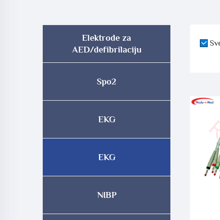
Elektrode za
Sv
AED/defibrilaciju
Spo2
EKG
EKG
NIBP