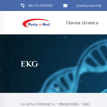
+86-755-29515401
[email protected]
Glavna stranica
EKG
GLAVNA STRANICA
/
PROIZVODI
/
EKG