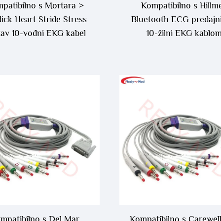
patibilno s Mortara >
Kompatibilno s Hillm
ick Heart Stride Stress
Bluetooth ECG predajn
tav 10-vođni EKG kabel
10-žilni EKG kablo
mpatibilno s Del Mar
Kompatibilno s Carewell 