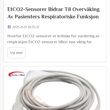
EtCO2-Sensorer Bidrar Til Overvåking
Av Pasienters Respiratoriske Funksjon
2025-11-25 10:25:37
Hvorfor EtCO2-sensorer er kritiske for vurdering av
respirasjon EtCO2-sensorer tilbyr noe viktig for
sanntidsventilasjonsövervåkning som vanlige
Vis mer
pulsoksimetre rett og slett ikke kan gjøre.
Pulsoksimetre måler blodets oksygeninnhold, men
EtCO2-enheter måler faktisk utpustet karbondioksid
(CO2) fra lungene, noe som gir en direkte indikasjon
på ventilasjonsytelsen.