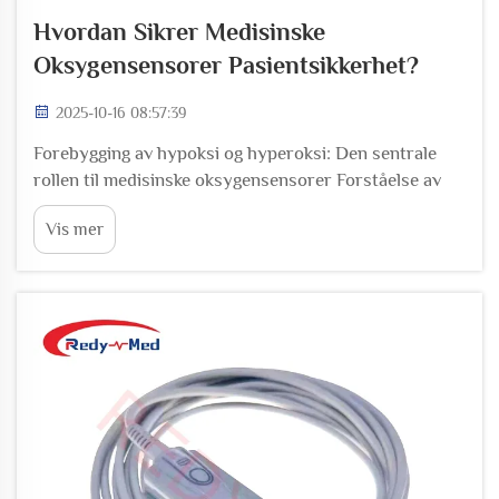
Hvordan Sikrer Medisinske
Oksygensensorer Pasientsikkerhet?
2025-10-16 08:57:39
Forebygging av hypoksi og hyperoksi: Den sentrale
rollen til medisinske oksygensensorer Forståelse av
hypoksi og hyperoksi: Risiko forbundet med
Vis mer
oksygenubalanse Når det er for lite oksygen i kroppen
(hypoksi) eller for mye (hyperoksi), kan alvorlige
problemer oppstå raskt,...