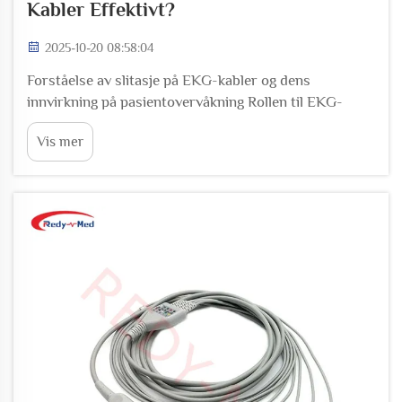
Kabler Effektivt?
2025-10-20 08:58:04
Forståelse av slitasje på EKG-kabler og dens
innvirkning på pasientovervåkning Rollen til EKG-
kablers integritet for nøyaktig pasientovervåkning Når
Vis mer
EKG-kabler blir skadet eller slitt med tiden, forstyrres
signalkvaliteten, og det kan resultere i målinger som
går glipp av...