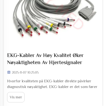
EKG-Kabler Av Høy Kvalitet Øker
Nøyaktigheten Av Hjertesignaler
2025-11-07 10:25:05
Hvorfor kvaliteten på EKG-kabler direkte påvirker
diagnostisk nøyaktighet. EKG-kabler er det som fører
de viktige elektriske signalene fra hjertet til
Vis mer
overvåkningsmaskinene, noe som gjør dem svært
vesentlige for å finne ut hva som foregår med en