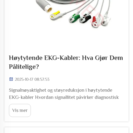
Høytytende EKG-Kabler: Hva Gjør Dem
Pålitelige?
2025-10-17 08:57:53
Signalnøyaktighet og støyreduksjon i høytytende
EKG-kabler Hvordan signallitet påvirker diagnostisk
nøyaktighet God kvalitet på EKG-kabler holder
Vis mer
hjertesignaler rene ved å redusere hvor mye
bølgeformene forvrenges mens de beveger seg fra
huden til...