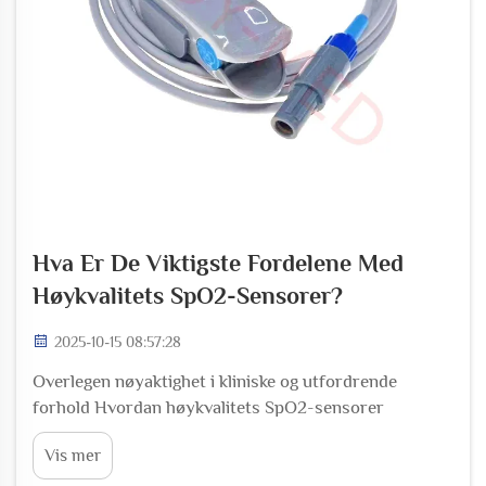
Hva Er De Viktigste Fordelene Med
Høykvalitets SpO2-Sensorer?
2025-10-15 08:57:28
Overlegen nøyaktighet i kliniske og utfordrende
forhold Hvordan høykvalitets SpO2-sensorer
opprettholder nøyaktighet under standardforhold
Vis mer
Sensorer av toppkvalitet SpO2 treffer typisk rundt 2
% eller mindre feil i laboratorieforhold takket være