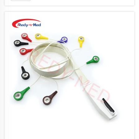
arterielle trykksvingninger via et kateter plassert i en
arterie, og overføre disse signalene til en monitor
gjennom en spesialisert IBP-kabel for kontinuerlig og
presis måling.