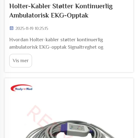
Holter-Kabler Støtter Kontinuerlig
Ambulatorisk EKG-Opptak
2025-11-19 10:25:15
Hvordan Holter-kabler støtter kontinuerlig
ambulatorisk EKG-opptak Signaltreghet og
støyreduksjon i dynamiske ambulatoriske miljøer
Vis mer
Kvaliteten på Holter-kablers design betyr alt for
nøyaktige EKG-målinger når en person beveger seg
rundt og utfører daglige aktiviteter.