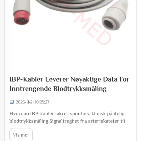
IBP-Kabler Leverer Nøyaktige Data For
Inntrengende Blodtrykksmåling
2025-11-21 10:25:27
Hvordan IBP-kabler sikrer sanntids, klinisk pålitelig
blodtrykksmåling Signaltreghet fra arteriekateter til
monitor: IBP-kablers overføringsbane Invasiv
Vis mer
blodtrykksmåling (IBP) fungerer ved å registrere