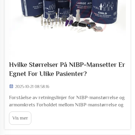
Hvilke Størrelser På NIBP-Mansetter Er
Egnet For Ulike Pasienter?
2025-10-21 08:58:16
Forståelse av retningslinjer for NIBP-manstørrelse og
armomkrets Forholdet mellom NIBP-manstørrelse og
armomkrets Valg av riktig NIBP-mansett begynner
Vis mer
med å måle der armen er bredest, omtrent halvveis
mellom skulderbeinet og albuen...