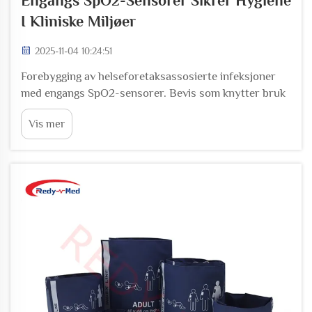
Engangs SpO2-Sensorer Sikrer Hygiene
I Kliniske Miljøer
2025-11-04 10:24:51
Forebygging av helseforetaksassosierte infeksjoner
med engangs SpO2-sensorer. Bevis som knytter bruk
av engangs-SpO2-sensorer til reduserte HAI-er i
Vis mer
enheter med høy risiko. Infeksjoner oppstått under
sykehusopphold fortsetter å være et stort problem i
intensivavdelinger...