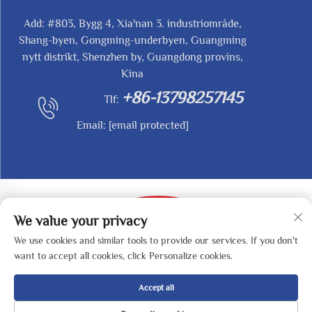
Add: #803, Bygg 4, Xia'nan 3. industriområde,
Shang-byen, Gongming-underbyen, Guangming
nytt distrikt, Shenzhen by, Guangdong provins,
Kina
+86-13798257145
Tlf:
Email:
[email protected]
We value your privacy
We use cookies and similar tools to provide our services. If you don't
Opphavsrett © 2025 av SHENZHEN REDY-MED
want to accept all cookies, click Personalize cookies.
TECHNOLOGY CO.,LTD -
Personvernpolicy
Accept all