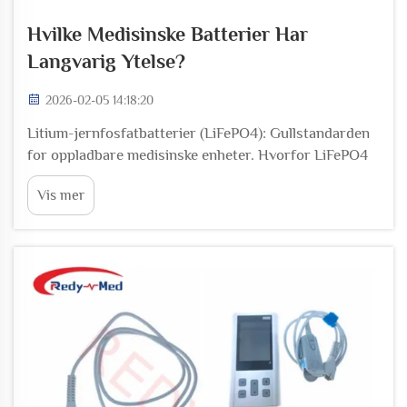
Hvilke Medisinske Batterier Har
Langvarig Ytelse?
2026-02-05 14:18:20
Litium-jernfosfatbatterier (LiFePO4): Gullstandarden
for oppladbare medisinske enheter. Hvorfor LiFePO4
gir 2 000+ ladecykler og utmerket sikkerhet i bærbare
Vis mer
medisinske utstyr. LiFePO4-batteriet kan vare mellom
2 000 og 5 000 ladecykler...