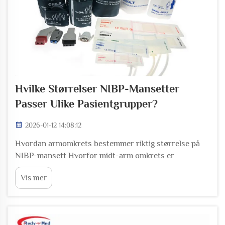
Hvilke Størrelser NIBP-Mansetter
Passer Ulike Pasientgrupper?
2026-01-12 14:08:12
Hvordan armomkrets bestemmer riktig størrelse på
NIBP-mansett Hvorfor midt-arm omkrets er
gullstandarden for valg av NIBP-mansett Midt-arm
Vis mer
omkrets, målt halvveis mellom skulderbeinet og
albueleddet, er fortsatt gullstandarden ved valg av...