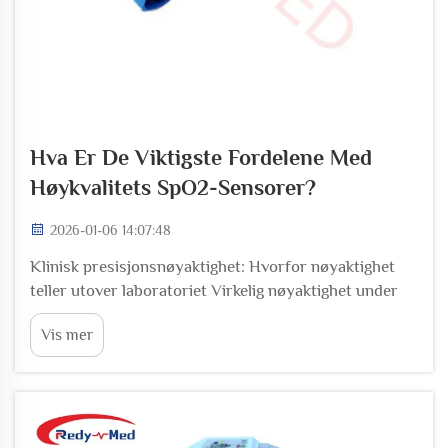
Hva Er De Viktigste Fordelene Med
Høykvalitets SpO2-Sensorer?
2026-01-06 14:07:48
Klinisk presisjonsnøyaktighet: Hvorfor nøyaktighet
teller utover laboratoriet Virkelig nøyaktighet under
dårlig perfusjon, bevegelse og sjokk, validert mot
Vis mer
gullstandard ABG De beste SpO2-sensorene gir
faktisk laboratorienivå nøyaktighet ikke bare i de
ryddige forholdene...