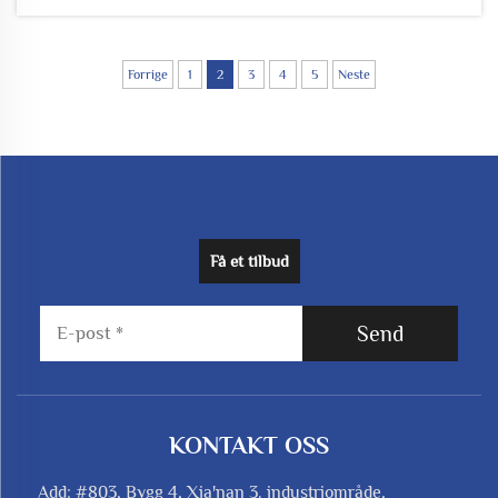
kritiske verktøy for beskyttelse mot to alvorlige
tilstander som kan...
Forrige
1
2
3
4
5
Neste
Få et tilbud
Send
KONTAKT OSS
Add: #803, Bygg 4, Xia'nan 3. industriområde,