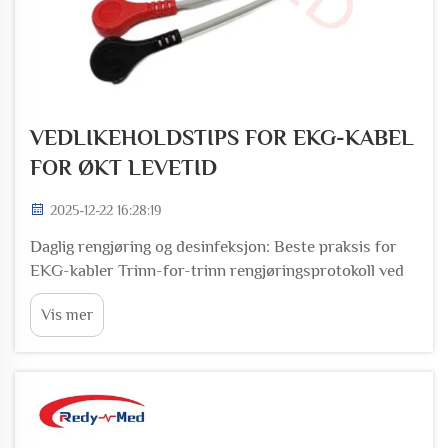
VEDLIKEHOLDSTIPS FOR EKG-KABEL
FOR ØKT LEVETID
2025-12-22 16:28:19
Daglig rengjøring og desinfeksjon: Beste praksis for
EKG-kabler Trinn-for-trinn rengjøringsprotokoll ved
bruk av EPA-godkjente desinfeksjonsmidler Start med
Vis mer
å koble fra EKG-kablene fra hvilken som helst
overvåkningsutstyr de er tilkoblet. Ta tak i et EPA-
registrert sykehus...