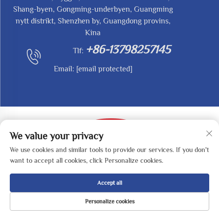
Shang-byen, Gongming-underbyen, Guangming
nytt distrikt, Shenzhen by, Guangdong provins,
Kina
+86-13798257145
Tlf:
Email:
[email protected]
We value your privacy
We use cookies and similar tools to provide our services. If you don't
Opphavsrett © 2025 av SHENZHEN REDY-MED
want to accept all cookies, click Personalize cookies.
TECHNOLOGY CO.,LTD -
Personvernpolicy
Accept all
Personalize cookies
HJEM
PRODUKTER
E-POST
TELEFON