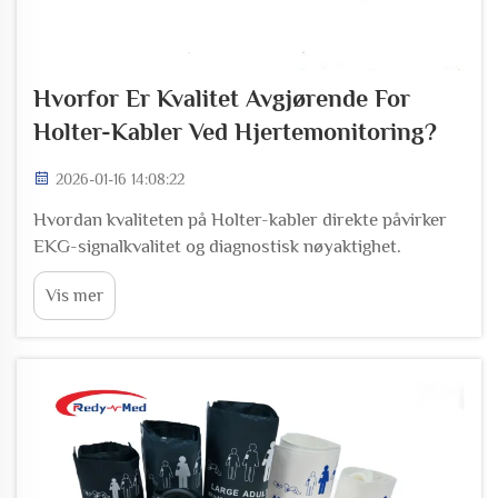
Hvorfor Er Kvalitet Avgjørende For
Holter-Kabler Ved Hjertemonitoring?
2026-01-16 14:08:22
Hvordan kvaliteten på Holter-kabler direkte påvirker
EKG-signalkvalitet og diagnostisk nøyaktighet.
Kablerets integritet, lederens renhet og skjerming:
Vis mer
Tekniske grunnlag for rensignalsöverføring. De
medisinske Holter-kablene vi bruker i dag har tre...