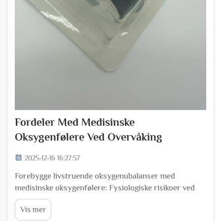
Fordeler Med Medisinske
Oksygenfølere Ved Overvåking
2025-12-16 16:27:57
Forebygge livstruende oksygenubalanser med
medisinske oksygenfølere: Fysiologiske risikoer ved
uoppdaget hypoksi og iatrogener hyperoksi.
Vis mer
Oksygenfølere i medisinske sammenhenger virker som