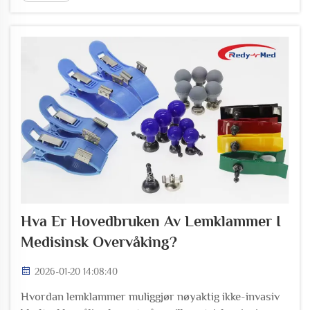
Pulsoksimetre med håndtakdesign gjør
hjemmemonitorering mye enklere takket være deres
si...
Hva Er Hovedbruken Av Lemklammer I
Medisinsk Overvåking?
2026-01-20 14:08:40
Hvordan lemklammer muliggjør nøyaktig ikke-invasiv