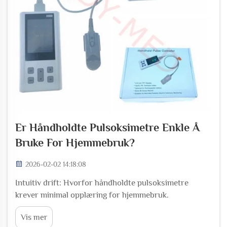
Er Håndholdte Pulsoksimetre Enkle Å
Bruke For Hjemmebruk?
2026-02-02 14:18:08
Intuitiv drift: Hvorfor håndholdte pulsoksimetre
krever minimal opplæring for hjemmebruk.
Enkeltknappaktivering og automatisk
Vis mer
avlesningsvisning eliminerer oppsettkompleksitet.