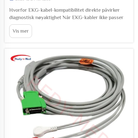
Hvorfor EKG-kabel-kompatibilitet direkte påvirker
diagnostisk nøyaktighet Når EKG-kabler ikke passer
ordentlig til sine monitorer, skaper det alvorlige
Vis mer
problemer for hjertemonitorering. Disse
inkonsekvensene fører til ulike typer signalstøy som
skjuler...