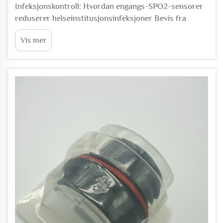
Infeksjonskontroll: Hvordan engangs-SPO2-sensorer
reduserer helseinstitusjonsinfeksjoner Bevis fra
akuttmedisinske miljøer om risiko for
Vis mer
krysskontaminering Studier viser at omtrent 80
prosent av mikrober som sprer seg gjennom
sykehusets intensivavdelinger, faktisk kommer fra
utstyr som...