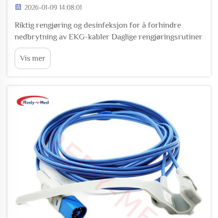
2026-01-09 14:08:01
Riktig rengjøring og desinfeksjon for å forhindre
nedbrytning av EKG-kabler Daglige rengjøringsrutiner
som bevarer integriteten til PVC- og TPE-kabeljakker
Vis mer
Etter bruk av EKG-kabler, er det beste praksis å tørke
dem forsiktig med pH-nøytrale rengjøringsmidler og
myke mikrof...