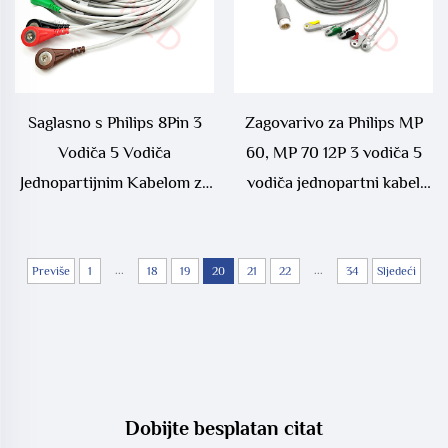
Saglasno s Philips 8Pin 3
Zagovarivo za Philips MP
Vodiča 5 Vodiča
60, MP 70 12P 3 vodiča 5
Jednopartijnim Kabelom za
vodiča jednopartni kabel
EKG
ECG,M1972A,M1970A,M1977A
...
...
Previše
1
18
19
20
21
22
34
Sljedeći
Dobijte besplatan citat