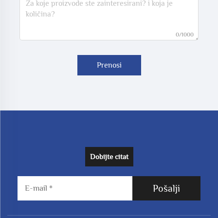
0/1000
Prenosi
Dobijte citat
Pošalji