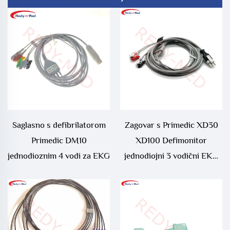
Saglasno s defibrilatorom
Zagovar s Primedic XD30
Primedic DM10
XD100 Defimonitor
jednodioznim 4 vodi za EKG
jednodiojni 3 vodični EKG
kabel