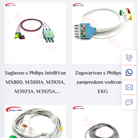
vodičem
Saglasno s Philips IntelliVue
Zagovarivan s Philips-om
MX800, M3001A, M3921A,
zamjenskom vodicom za
M3923A, M3925A,
EKG
M3927A, M3929A Neonate
Clip EKG vodičem