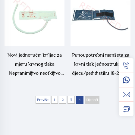
Novi jednoručni kriljac za
Punoupotrebni manšeta za
mjeru krvnog tlaka
krvni tlak Jednostruka za
Nepranimljivo neotkljivo
djecu/pedidistiku 18-26 cm
jedno cijevno Nibp Kriljac
Obim ruke REDY-MED
za monitor
Previše
1
2
3
4
Sljedeći