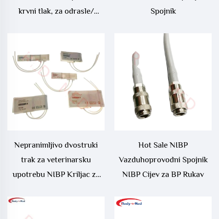
krvni tlak, za odrasle/
Spojnik
dijake/ djece/ novorođence/
velike odrasle osobe/ steg
odraslog, ponovno
koristivna NIBP opasač
Nepranimljivo dvostruki
Hot Sale NIBP
trak za veterinarsku
Vazduhoprovodni Spojnik
upotrebu NIBP Kriljac za
NIBP Cijev za BP Rukav
životinje Medicinske
potrošnje za NIBP mjerenje