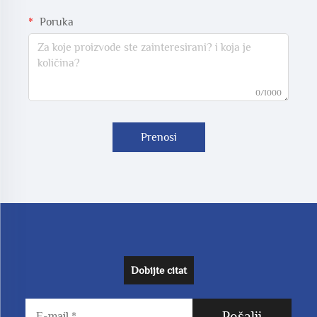
Poruka
0/1000
Prenosi
Dobijte citat
Pošalji