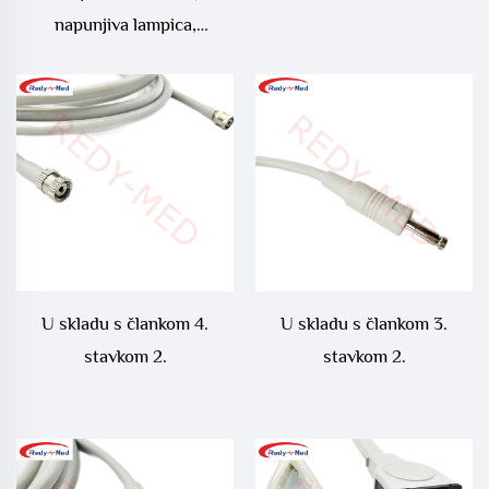
napunjiva lampica,
višestruka veličina s
ventilom, ručno stiskajući
mjehur, gumena PVC
lampica
U skladu s člankom 4.
U skladu s člankom 3.
stavkom 2.
stavkom 2.