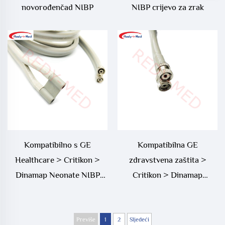
novorođenčad NIBP
NIBP crijevo za zrak
Kompatibilno s GE
Kompatibilna GE
Healthcare > Critikon >
zdravstvena zaštita >
Dinamap Neonate NIBP
Critikon > Dinamap
crijevo za zrak
Kompatibilna NIBP zračna
cijev
Previše
1
2
Sljedeći