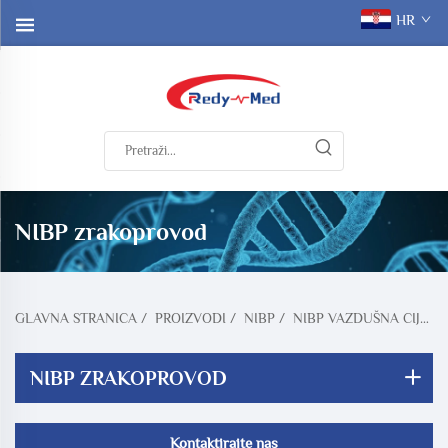
HR
NIBP zrakoprovod
GLAVNA STRANICA
/
PROIZVODI
/
NIBP
/
NIBP VAZDUŠNA CIJEV
NIBP ZRAKOPROVOD
Kontaktirajte nas