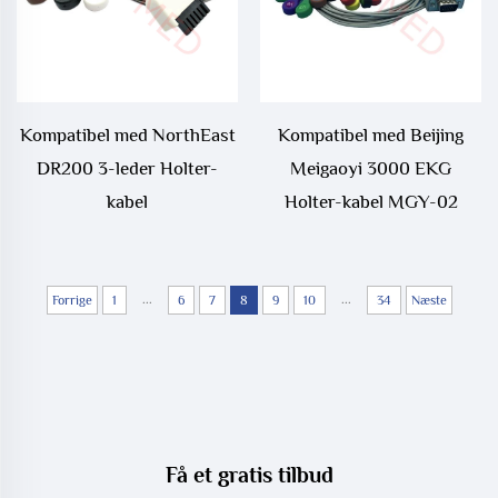
Kompatibel med NorthEast
Kompatibel med Beijing
DR200 3-leder Holter-
Meigaoyi 3000 EKG
kabel
Holter-kabel MGY-02
...
...
Forrige
1
6
7
8
9
10
34
Næste
Få et gratis tilbud