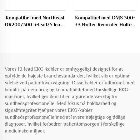
Kompatibel med Northeast
Kompatibel med DMS 300-
DR200/300 3-lead/5 lead/
3A Holter Recorder Holter-
7 lead Holter-kabel
kabel, 3 led/5 led/7 led/10
led Holter-kabel
Vores 10-lead EKG-kabler er omhyggeligt designet for at
opfylde de højeste branchestandarder, hvilket sikrer optimal
ydelse ved patientovervågning. Disse kabler er udformet med
henblik på nem brug og kompatibilitet med forskellige EKG-
maskiner, hvilket gør dem til en afgørende værktøj for
sundhedsprofessionelle. Med fokus på holdbarhed og
signalintegritet hjælper vores EKG-kabler
sundhedsprofessionelle med at levere nøjagtige og tidlige
diagnoser, hvilket forbedrer patientomsorgen i forskellige
medicinske miljøer.