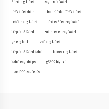
3-led ecg-kabel
ecg trunk kabel
eKG-ledekabler
nihon Kohden EKG-kabel
schiller ecg-kabel
philips 3 led ecg kabel
lifepak 15 12 led
zoll r series ecg kabel
ge ecg leads
zoll ecg kabel
lifepak 15 12 led kabel
bionet ecg kabel
kabel ecg philips
g5500 blytråd
mac 1200 ecg leads