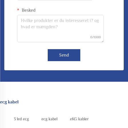
Besked
0/1000
Send
ecg kabel
3 led ecg
ecg kabel
eKG kabler