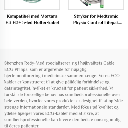
Kompatibel med Mortara
Stryker for Medtronic
H3 H3+ 5-led Holter-kabel
Physio Control Lifepak
11/12/15/20/20E
Kompatibel EKG Trunk
Kabel Modstandskapacitet
TPU 4+6 Led ECG/EKG
Kabel
Shenzhen Redy-Med specialiserer sig i højkvalitets Cable
ECG Philips, som er afgørende for nøjagtig
hjertemonitorering i medicinske sammenhænge. Vores ECG-
kabler er konstrueret til at give pålidelig forbindelse og
dataintegritet, hvilket er krucialt for patient sikkerhed. Vi
forstår de forskellige behov hos sundhedsprofessionelle over
hele verden, hvorfor vores produkter er designet til at opfylde
strenge internationale standarder. Med fokus på kvalitet og
ydelse hjælper vores ECG-kabler med at sikre, at
sundhedsprofessionelle kan levere den bedste omsorg mulig
til deres patienter.