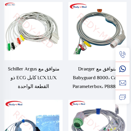
Somatom Sensation كابل
ECG ذو القطعة الواحدة
بثلاث رصاصات
متوافق مع Draeger
متوافق مع Schiller Argus
Babyguard 8000، Cato،
LCX LUX كابل ECG ذو
Parameterbox، PB8800،
القطعة الواحدة
PM8010، PM8014،
PM8060، RM1، Series
8000، UM1، UM3، UM3.1
كابل ECG ذو القطعة الواحدة