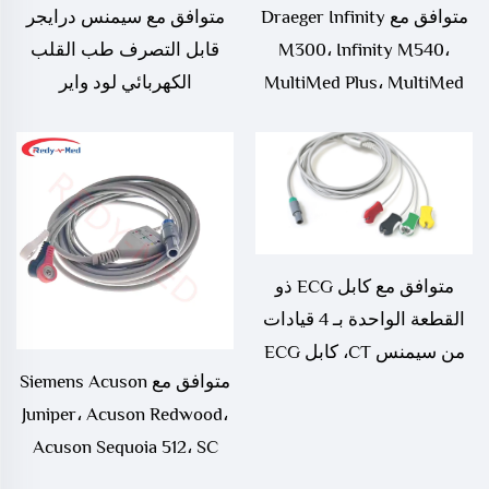
متوافق مع Draeger Infinity
متوافق مع سيمنس درايجر
M300، Infinity M540،
قابل التصرف طب القلب
MultiMed Plus، MultiMed
الكهربائي لود واير
Plus OR ECG Leadwire،
MS16231
متوافق مع كابل ECG ذو
القطعة الواحدة بـ 4 قيادات
من سيمنس CT، كابل ECG
متوافق مع Siemens Acuson
الأوروبي بطول 2250 ملم مع
Juniper، Acuson Redwood،
PMM2
Acuson Sequoia 512، SC
2000، Somatom Emotion،