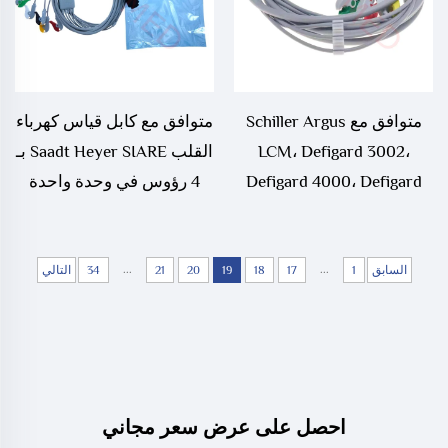
متوافق مع Schiller Argus
متوافق مع كابل قياس كهرباء
LCM، Defigard 3002،
القلب Saadt Heyer SIARE بـ
Defigard 4000، Defigard
4 رؤوس في وحدة واحدة
5000 كابل ECG ذو ثلاث
قيادات وخمس قيادات
...
ومدمج في جزء واحد
...
السابق
1
17
18
19
20
21
34
التالي
احصل على عرض سعر مجاني