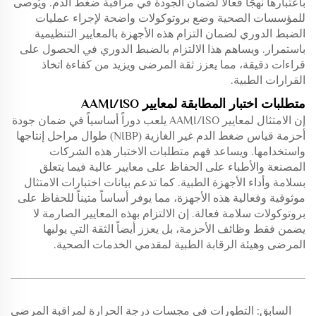
باعتبارها نهجًا فعالًا لضمان الجودة في مراقبة ضغط الدم. ويُوصى
للمؤسسات الصحية وضع بروتوكولات واضحة لإجراء عمليات
الضبط الدوري لضمان التزام هذه الأجهزة بالمعايير التنظيمية
باستمرار. ويساهم هذا الالتزام بالضبط الدوري في الحصول على
قراءات دقيقة، مما يعزز ثقة المرضى ويزيد من كفاءة اتخاذ
القرارات الطبية.
متطلبات اختبار المطابقة لمعايير AAMI/ISO
إن الامتثال لمعايير AAMI/ISO يلعب دوراً أساسياً في ضمان جودة
أحزمة قياس ضغط الدم غير الغازية (NIBP) طوال مراحل إنتاجها
واستخدامها. ويساعد فهم متطلبات الاختبار هذه الشركات
المصنعة والأطباء على الحفاظ على معايير عالية فيما يتعلق
بسلامة وأداء الأجهزة الطبية. كما تدعم بيانات اختبارات الامتثال
موثوقية وفعالية هذه الأجهزة، مما يوفر أساساً متيناً للحفاظ على
بروتوكولات سلامة فعالة. إن الالتزام بهذه المعايير الصارمة لا
يضمن فقط وظائف الأحزمة، بل يعزز أيضاً الثقة التي يوليها
المرضى وهيئة الرقابة الطبية لمقدمي الخدمات الصحية.
السابق:
التطورات في مجسات درجة الحرارة لمراقبة المرضى