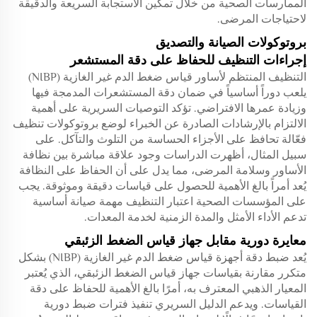
الممارسات الصحية من خلال تمكين الاستجابة السريعة والدقيقة
لاحتياجات المرضى.
بروتوكولات الصيانة والتصديق
إجراءات التنظيف للحفاظ على دقة المستشعر
التنظيف المنتظم لأساور قياس ضغط الدم غير الغازية (NIBP)
يلعب دوراً أساسياً في ضمان دقة المستشعرات المدمجة فيها
وزيادة عمرها الافتراضي. تؤكد التوصيات السريرية على أهمية
الالتزام بالإرشادات الصادرة عن الخبراء لوضع بروتوكولات تنظيف
فعّالة تحافظ على الأجزاء الحساسة من التلوث والتآكل. على
سبيل المثال، أظهرت الدراسات وجود علاقة مباشرة بين نظافة
الأساور وسلامة المرضى، مما يدل على أن الحفاظ على النظافة
يُعد أمراً بالغ الأهمية للحصول على قياسات دقيقة وموثوقة. يجب
على المؤسسات الصحية اعتبار التنظيف مهمة صيانة أساسية
تدعم الأداء الأمثل والمدة الزمنية لخدمة المعدات.
معايرة دورية مقابل جهاز قياس الضغط الزئبقي
يُعد ضبط دقة أجهزة قياس ضغط الدم غير الغازية (NIBP) بشكل
متكرر مقارنة بقياسات جهاز قياس الضغط الزئبقي، الذي يُعتبر
المعيار الذهبي المعترف به، أمرًا بالغ الأهمية للحفاظ على دقة
القياسات. ويدعم الدليل السريري تنفيذ فترات ضبط دورية