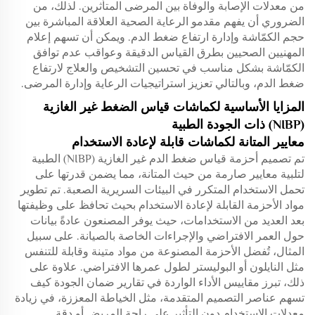
من معدلات الإصابة والوفاة بين المرضى المتأثرين. لذلك، من
الضروري أن يفهم مقدمو الرعاية الصحية العلاقة المباشرة بين
حجم الكمّاشة وإدارة ارتفاع ضغط الدم. ويمكن أن تسهم إعلام
المهنيين الصحيين بطرق القياس الدقيقة وعواقب عدم توافق
الكمّاشة بشكل مناسب في تحسين التشخيص والعلاج لارتفاع
ضغط الدم، وبالتالي تعزيز استراتيجيات الرعاية وإدارة المرضى.
المزايا الأساسية لكماشات قياس الضغط غير الغازية
(NIBP) ذات الجودة الطبية
معايير المتانة لكماشات قابلة لإعادة الاستخدام
تم تصميم أحزمة قياس ضغط الدم غير الغازية (NIBP) الطبية
لتلبية معايير صارمة من حيث المتانة، مما يضمن قدرتها على
تحمل الاستخدام المتكرر في البيئات السريرية الصعبة. تم تطوير
مواد الأحزمة القابلة لإعادة الاستخدام بحيث تحافظ على وظيفتها
بعد العديد من الاستخدامات، حيث يوفر المصنعون عادةً بيانات
حول العمر الافتراضي والإجراءات الخاصة بالصيانة. على سبيل
المثال، تُفضل الأحزمة المصنوعة من مواد متينة وقابلة للتنفس
مثل النايلون أو البوليستر لطول عمرها الافتراضي. علاوة على
ذلك، تبرز مقاييس الأداء الواردة في تقارير ضمان الجودة كيف
تسهم عناصر التصميم المتقدمة، مثل الخياطة المعززة، في زيادة
معدلات الاستخدام دون التأثير على راحة المريض أو دقة