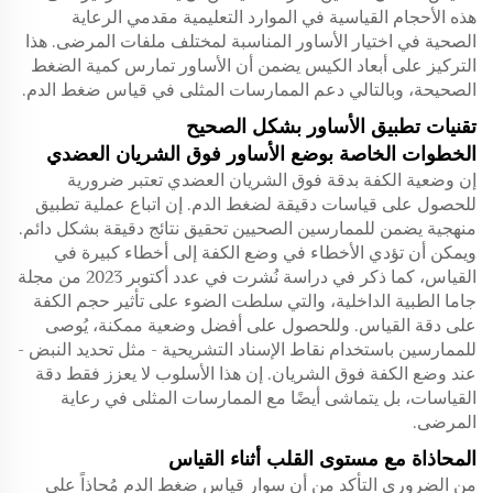
هذه الأحجام القياسية في الموارد التعليمية مقدمي الرعاية
الصحية في اختيار الأساور المناسبة لمختلف ملفات المرضى. هذا
التركيز على أبعاد الكيس يضمن أن الأساور تمارس كمية الضغط
الصحيحة، وبالتالي دعم الممارسات المثلى في قياس ضغط الدم.
تقنيات تطبيق الأساور بشكل الصحيح
الخطوات الخاصة بوضع الأساور فوق الشريان العضدي
إن وضعية الكفة بدقة فوق الشريان العضدي تعتبر ضرورية
للحصول على قياسات دقيقة لضغط الدم. إن اتباع عملية تطبيق
منهجية يضمن للممارسين الصحيين تحقيق نتائج دقيقة بشكل دائم.
ويمكن أن تؤدي الأخطاء في وضع الكفة إلى أخطاء كبيرة في
القياس، كما ذكر في دراسة نُشرت في عدد أكتوبر 2023 من مجلة
جاما الطبية الداخلية، والتي سلطت الضوء على تأثير حجم الكفة
على دقة القياس. وللحصول على أفضل وضعية ممكنة، يُوصى
للممارسين باستخدام نقاط الإسناد التشريحية - مثل تحديد النبض -
عند وضع الكفة فوق الشريان. إن هذا الأسلوب لا يعزز فقط دقة
القياسات، بل يتماشى أيضًا مع الممارسات المثلى في رعاية
المرضى.
المحاذاة مع مستوى القلب أثناء القياس
من الضروري التأكد من أن سوار قياس ضغط الدم مُحاذاً على