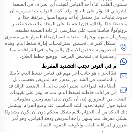
مستوى القلب أثناء أخذ القياس لتجنب أي انحراف في الضغط
الشرياني قد يؤثر على النتائج. وقد أكدت الدراسات السريرية أن
حدوث تباينات أمرٌ محتمل إذا تم وضع السوار مرتفعًا جدًا أو
منخفضًا جدًا. ولذلك، فإن الحفاظ على المحاذاة الصحيحة يُعتبر
بروتوكولًا قياسيًا يجب على ممارسي الرعاية الصحية تطبيقه.
ويمكن أن تسهم توجيهات تنفيذية لضمان بقاء السوار على مستوى
القلب بشكل كبير في تحسين استراتيجيات إدارة ضغط الدم. وهذه
المحاذاة ضرورية لتحقيق الاتساق والموثوقية في القراءات، مما
يساهم مباشرةً في تشخيص المرضى ووضع خطط العلاج.
التحكم في التوتر: تجنب التشديد المفرط
إدارة شدّ الحزام هو جانب آخر مهم في قياس ضغط الدم. لا يقلل
التحكم المناسب في الشد من عدم راحة المريض فحسب، بل
يضمن أيضًا دقة القراءات. تشير الأبحاث إلى أن الضغط الزائد قد
يؤدي إلى قراءات خاطئة لضغط الدم، مما قد يؤثر على تقييمات
الصحة. من الضروري إذن أن يكون لدى الممارسين معلومات
عملية حول كيفية تحديد الشد المناسب عند وضع الحزام. ويشمل
ذلك التأكد من أن الحزام يلائم بشكل محكم دون أن يكون مشدودًا
بشكل مفرط، مما يسهل راحة المريض ودقة القياس، وهو أمر
ضروري لمراقبة القلب والأوعية الدموية الفعالة.