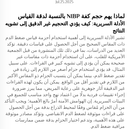
Jul.25.2025
لماذا يهم حجم كفة NIBP بالنسبة لدقة القياس
الأدلة السريرية: كيف يؤدي التحجيم غير الدقيق إلى تشويه
النتائج
تشير الأدلة السريرية إلى أهمية استخدام أحزمة قياس ضغط الدم
ذات المقاس الصحيح من أجل الحصول على قياسات دقيقة. تؤكد
العديد من الدراسات، بما في ذلك تلك المنشورة من قبل الجمعية
الأمريكية للقلب، على أن استخدام أحزمة ذات مقاسات غير
صحيحة يمكن أن يؤدي إلى تشويه كبير في القراءات. على سبيل
المثال، قد يؤدي استخدام حزام أصغر من اللازم إلى زيادة في
تقدير ضغط الدم، بينما يمكن أن يتسبب الحزام ذو المقاس الأكبر
من اللازم في تقدير أقل من الواقع. يمكن أن يكون لهذه القراءات
غير الدقيقة آثار جوهرية على رعاية المريض، مما يبرز ضرورة
إجراء تقييمات فردية بدلًا من اعتماد نهج واحد مناسب للجميع في
البيئات السريرية. إن الهوامش الآمنة أمرٌ بالغ الأهمية؛ ويجب التأكد
من أن الحزام مُقاس وفقًا لمحيط الذراع بدقة من أجل الحصول
على قراءات موثوقة لضغط الدم الانقباضي. وتؤكد مصادر موثوقة
على هذه الأهمية، وتدعم اختيار الحزام بدقة ضمن ممارسات
مراقبة ضغط الدم.