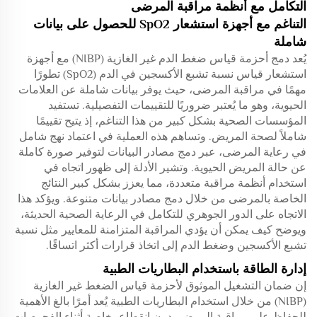
التكامل مع أنظمة مراقبة المرضى
التناغم مع أجهزة استشعار SpO2 للحصول على بيانات
شاملة
يُعد دمج أحزمة قياس ضغط الدم غير الغازية (NIBP) مع أجهزة
استشعار قياس نسبة تشبع الأكسجين في الدم (SpO2) تطورًا
مهمًا في مراقبة المرضى، حيث يوفر بيانات شاملة عن العلامات
الحيوية، وهو ما يُعتبر ضروريًا للتقييمات التفصيلية. تستفيد
المؤسسات الصحية بشكل كبير من هذا التناغم، إذ يتيح تقييمًا
شاملاً لصحة المريض. وتساهم هذه العملية في اعتماد نهج شامل
في رعاية المرضى، عبر دمج مصادر البيانات لتوفير صورة كاملة
عن حالة المريض الحيوية. وتشير الأدلة إلى ظهور اتجاه في
استخدام أنظمة مراقبة متعددة، مما يعزز بشكل كبير النتائج
الخاصة بالمرضى من خلال دمج مصادر بيانات متنوعة. ويؤكد هذا
الاتجاه على الدور الجوهري للتكامل في الرعاية الصحية الحديثة،
ويوضح كيف يمكن أن يؤدي المراقبة المتزامنة للمعايير مثل نسبة
تشبع الأكسجين وضغط الدم إلى اتخاذ قرارات أكثر اتساقًا.
إدارة الطاقة باستخدام البطاريات الطبية
إن ضمان التشغيل الموثوق لأحزمة قياس الضغط غير الغازية
(NIBP) من خلال استخدام البطاريات الطبية يُعد أمرًا بالغ الأهمية