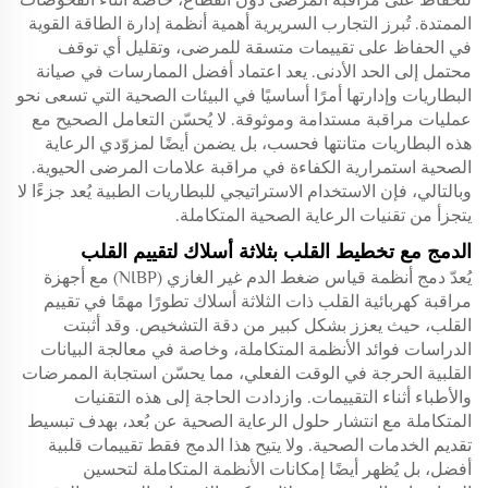
للحفاظ على مراقبة المرضى دون انقطاع، خاصة أثناء الفحوصات
الممتدة. تُبرز التجارب السريرية أهمية أنظمة إدارة الطاقة القوية
في الحفاظ على تقييمات متسقة للمرضى، وتقليل أي توقف
محتمل إلى الحد الأدنى. يعد اعتماد أفضل الممارسات في صيانة
البطاريات وإدارتها أمرًا أساسيًا في البيئات الصحية التي تسعى نحو
عمليات مراقبة مستدامة وموثوقة. لا يُحسّن التعامل الصحيح مع
هذه البطاريات متانتها فحسب، بل يضمن أيضًا لمزوّدي الرعاية
الصحية استمرارية الكفاءة في مراقبة علامات المرضى الحيوية.
وبالتالي، فإن الاستخدام الاستراتيجي للبطاريات الطبية يُعد جزءًا لا
يتجزأ من تقنيات الرعاية الصحية المتكاملة.
الدمج مع تخطيط القلب بثلاثة أسلاك لتقييم القلب
يُعدّ دمج أنظمة قياس ضغط الدم غير الغازي (NIBP) مع أجهزة
مراقبة كهربائية القلب ذات الثلاثة أسلاك تطورًا مهمًا في تقييم
القلب، حيث يعزز بشكل كبير من دقة التشخيص. وقد أثبتت
الدراسات فوائد الأنظمة المتكاملة، وخاصة في معالجة البيانات
القلبية الحرجة في الوقت الفعلي، مما يحسّن استجابة الممرضات
والأطباء أثناء التقييمات. وازدادت الحاجة إلى هذه التقنيات
المتكاملة مع انتشار حلول الرعاية الصحية عن بُعد، بهدف تبسيط
تقديم الخدمات الصحية. ولا يتيح هذا الدمج فقط تقييمات قلبية
أفضل، بل يُظهر أيضًا إمكانات الأنظمة المتكاملة لتحسين