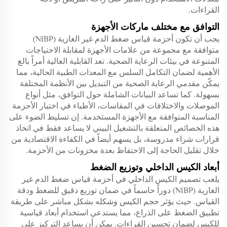
القراءات.
التوافق مع مختلف ماركات الأجهزة
يجب أن تكون أحزمة قياس ضغط الدم غير الغازية (NIBP)
متوافقة مع مجموعة من علامات الأجهزة لمقابلة الاحتياجات
المتنوعة في بيئات الرعاية الصحية. تعد القابلية العالية أمراً بالغ
الأهمية لضمان التكامل السلس مع المعدات الطبية الحالية، مما
يمكّن مقدمي الرعاية الصحية من التبديل بين الأنظمة المختلفة
بسهولة. كما تساعد البيانات الشاملة حول التوافق، مثل أنواع
الموصلات والاختلافات في المقاسات، الأطباء في اختيار الأحزمة
المناسبة المتوافقة مع الأجهزة المستخدمة. إن تسليط الضوء على
هذه الخصائص المتعلقة بالتشغيل البيني لا يساعد فقط في اتخاذ
قرارات شراء مدروسة، بل يسهم أيضاً في الكفاءة الاقتصادية من
خلال تقليل الحاجة إلى الاحتفاظ بعدة مخزونات من الأحزمة.
أبعاد الكيس الداخلي وتوزيع الضغط
يلعب تصميم الكيس الداخلي في أحزمة قياس ضغط الدم غير
الغازية (NIBP) دوراً حاسماً في ضمان توزيع دقيق للضغط ودقة
القياس. حيث يؤثر حجم الكيس وشكله بشكل مباشر على طريقة
تطبيق الضغط على الذراع، مما يستدعي استخدام أبعاد قياسية
للكيس لضمان تحسين القراءات. يمكن أن يساعد التركيز على