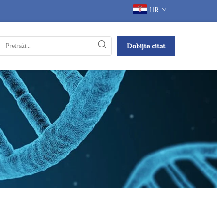
HR
Dobijte citat