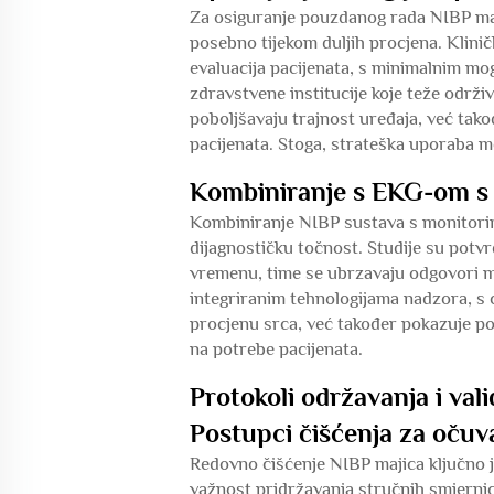
Za osiguranje pouzdanog rada NIBP maji
posebno tijekom duljih procjena. Kliničk
evaluacija pacijenata, s minimalnim mog
zdravstvene institucije koje teže održ
poboljšavaju trajnost uređaja, već tak
pacijenata. Stoga, strateška uporaba me
Kombiniranje s EKG-om s t
Kombiniranje NIBP sustava s monitorim
dijagnostičku točnost. Studije su potv
vremenu, time se ubrzavaju odgovori med
integriranim tehnologijama nadzora, s 
procjenu srca, već također pokazuje po
na potrebe pacijenata.
Protokoli održavanja i vali
Postupci čišćenja za očuv
Redovno čišćenje NIBP majica ključno j
važnost pridržavanja stručnih smjernica