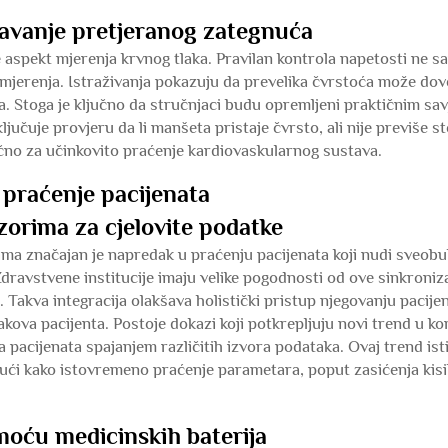
gavanje pretjeranog zategnuća
 aspekt mjerenja krvnog tlaka. Pravilan kontrola napetosti ne 
mjerenja. Istraživanja pokazuju da prevelika čvrstoća može dove
ja. Stoga je ključno da stručnjaci budu opremljeni praktičnim s
jučuje provjeru da li manšeta pristaje čvrsto, ali nije previše 
jučno za učinkovito praćenje kardiovaskularnog sustava.
 praćenje pacijenata
zorima za cjelovite podatke
ma značajan je napredak u praćenju pacijenata koji nudi sveob
 Zdravstvene institucije imaju velike pogodnosti od ove sinkron
. Takva integracija olakšava holistički pristup njegovanju paci
znakova pacijenta. Postoje dokazi koji potkrepljuju novi trend u k
a pacijenata spajanjem različitih izvora podataka. Ovaj trend ist
ući kako istovremeno praćenje parametara, poput zasićenja kisi
moću medicinskih baterija