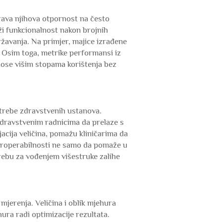
urava njihova otpornost na često
rži funkcionalnost nakon brojnih
žavanja. Na primjer, majice izrađene
i. Osim toga, metrike performansi iz
inose višim stopama korištenja bez
otrebe zdravstvenih ustanova.
dravstvenim radnicima da prelaze s
jacija veličina, pomažu kliničarima da
teroperabilnosti ne samo da pomaže u
rebu za vođenjem višestruke zalihe
mjerenja. Veličina i oblik mjehura
ura radi optimizacije rezultata.