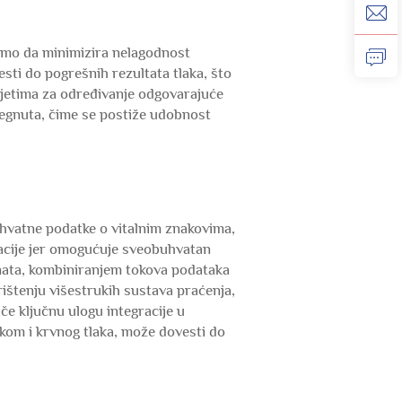
samo da minimizira nelagodnost
sti do pogrešnih rezultata tlaka, što
avjetima za određivanje odgovarajuće
stegnuta, čime se postiže udobnost
uhvatne podatke o vitalnim znakovima,
izacije jer omogućuje sveobuhvatan
jenata, kombiniranjem tokova podataka
orištenju višestrukih sustava praćenja,
iče ključnu ulogu integracije u
kom i krvnog tlaka, može dovesti do