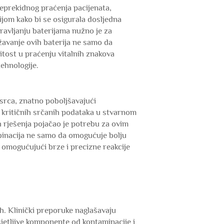
eprekidnog praćenja pacijenata,
gijom kako bi se osigurala dosljedna
pravljanju baterijama nužno je za
žavanje ovih baterija ne samo da
itost u praćenju vitalnih znakova
ehnologije.
rca, znatno poboljšavajući
i kritičnih srčanih podataka u stvarnom
h rješenja pojačao je potrebu za ovim
binacija ne samo da omogućuje bolju
 omogućujući brze i precizne reakcije
h. Klinički preporuke naglašavaju
osjetljive komponente od kontaminacije i