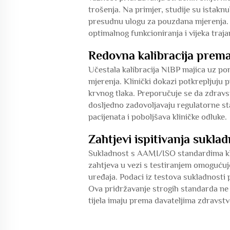
trošenja. Na primjer, studije su istakn
presudnu ulogu za pouzdana mjerenja.
optimalnog funkcioniranja i vijeka traj
Redovna kalibracija pre
Učestala kalibracija NIBP majica uz po
mjerenja. Klinički dokazi potkrepljuju 
krvnog tlaka. Preporučuje se da zdravst
dosljedno zadovoljavaju regulatorne s
pacijenata i poboljšava kliničke odluke.
Zahtjevi ispitivanja sukl
Sukladnost s AAMI/ISO standardima klju
zahtjeva u vezi s testiranjem omogućuj
uređaja. Podaci iz testova sukladnosti
Ova pridržavanje strogih standarda ne o
tijela imaju prema davateljima zdravstv