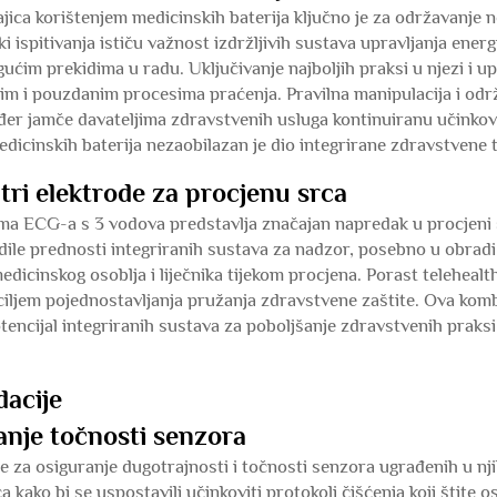
ca korištenjem medicinskih baterija ključno je za održavanje n
i ispitivanja ističu važnost izdržljivih sustava upravljanja ener
ućim prekidima u radu. Uključivanje najboljih praksi u njezi i u
ivim i pouzdanim procesima praćenja. Pravilna manipulacija i odr
ođer jamče davateljima zdravstvenih usluga kontinuiranu učinkov
dicinskih baterija nezaobilazan je dio integrirane zdravstvene t
ri elektrode za procjenu srca
a ECG-a s 3 vodova predstavlja značajan napredak u procjeni s
rdile prednosti integriranih sustava za nadzor, posebno u obrad
icinskog osoblja i liječnika tijekom procjena. Porast telehealt
ciljem pojednostavljanja pružanja zdravstvene zaštite. Ova kom
tencijal integriranih sustava za poboljšanje zdravstvenih praksi
dacije
anje točnosti senzora
e za osiguranje dugotrajnosti i točnosti senzora ugrađenih u nji
 kako bi se uspostavili učinkoviti protokoli čišćenja koji štite 