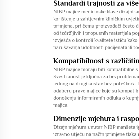
Standardi trajnosti za vi
NIBP majice medicinske klase dizajnira
korištenje u zahtjevnim kliničkim uvjet
primjena, pri čemu proizvođači često d
od izdržljivih i propusnih materijala p
izvješća o kontroli kvalitete ističu ka
narušavanja udobnosti pacijenata ili to
Kompatibilnost s različi
NIBP majice moraju biti kompatibilne s
Svestranost je ključna za bezproblema
jednog na drugi sustav bez poteškoća. P
odaberu prave majice koje su kompatib
donošenju informiranih odluka o kupnji
majica.
Dimenzije mjehura i raspo
Dizajn mjehura unutar NIBP manšeta igra
izravno utječu na način primjene tlaka 