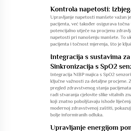
Kontrola napetosti: Izbje
Upravljanje napetosti manšete važan je
pacijenta, već također osigurava točna 
potencijalno utječe na procjenu zdravl
napetosti pri nanošenju manšete. To ukl
pacijenta i točnost mjerenja, što je kl
Integracija s sustavima za
Sinkronizacija s SpO2 sen
Integracija NIBP majica s SpO2 senzori
ključne važnosti za detaljne procjene.
pregled zdravstvenog stanja pacijenata
radi stvaranja cjelovite slike vitalnih 
koji znatno poboljšavaju ishode liječenj
modernoj zdravstvenoj zaštiti, pokazuj
bolje informiranih odluka.
Upravljanje energijom po