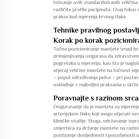
Isticanje ovih standardiziranih veliči
različite profile pacijenata. Ovaj foku
prakse kod mjerenja krvnog tlaka.
Tehnike pravilnog postavl
Korak po korak pozicionira
Točno pozicioniranje manšete iznad bra
primjenjivanja osigurava da zdravstven
pogrešaka u mjerenju, kao što je naglaš
utjecaj veličine manšete na točnost mj
– poput određivanja pulsa – pri postav
usklađuje s najboljim praksama u skrbi 
Poravnajte s razinom srca
Osiguravanje da je manšeta za mjerenje
arterijskom tlaku koji mogu utjecati na
kliničke studije. Stoga, održavanje isp
smjernica za držanje manšete na razini
postizanje dosljednosti i pouzdanosti u 