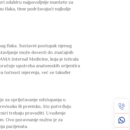
pri odabiru najpovoljnije manšete za
nu tlaka, time podržavajući najbolje
nog tlaka. Sustavni postupak njenog
stavljanje može dovesti do značajnih
AMA Internal Medicine, koja je isticala
poručuje upotreba anatomskih orijentira
va točnost mjerenja, već se također
je za spriječavanje odstupanja u
revisoko ili prenisko, što potvrđuju
tnici trebaju provoditi. Uvođenje
kom. Ovo poravnanje nužno je za
nja pacijenata.