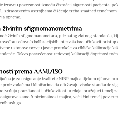
ule izravnu povezanost između čistoće i sigurnosti pacijenta, po
 U zdravstvenim ustrojbama čišćenje treba smatrati temeljnom
anja opreme.
ma živinim sfigmomanometrima
moć živinih sfigmomanometara, priznatog zlatnog standarda, klj
provedbu redovnih kalibracijskih intervala kao učinkovit pristup
vene ustanove razviju jasne protokole za cikličke kalibracije ka
tandarde. Takvo posvećenost redovnoj kalibraciji doprinosi toč
adnosti prema AAMI/ISO
čna je za osiguranje kvalitete NIBP majica tijekom njihove pro
e proizvođačima i kliničarima da održavaju visoke standarde sigu
 potvrđuju pouzdanost i učinkovitost uređaja, pružajući temelj z
sigurava samo funkcionalnost majica, već i čini temelj povjerenj
enih usluga.