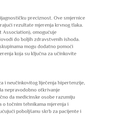
ijagnostičku preciznost. Ove smjernice
rajući rezultate mjerenja krvnog tlaka.
t Association), omogućuje
ovodi do boljih zdravstvenih ishoda.
im skupinama mogu dodatno pomoći
renja koja su ključna za učinkovite
i neučinkovitog liječenja hipertenzije,
u da nepravodobno otkrivanje
tično da medicinske osobe razumiju
a o točnim tehnikama mjerenja i
ćujući poboljšanu skrb za pacijente i