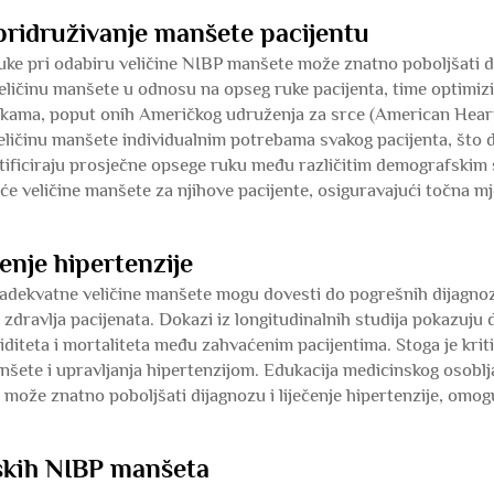
pridruživanje manšete pacijentu
uke pri odabiru veličine NIBP manšete može znatno poboljšati d
veličinu manšete u odnosu na opseg ruke pacijenta, time optimizi
ukama, poput onih Američkog udruženja za srce (American Hear
ličinu manšete individualnim potrebama svakog pacijenta, što d
entificiraju prosječne opsege ruku među različitim demografsk
e veličine manšete za njihove pacijente, osiguravajući točna mje
čenje hipertenzije
dekvatne veličine manšete mogu dovesti do pogrešnih dijagnoza 
 zdravlja pacijenata. Dokazi iz longitudinalnih studija pokazuj
diteta i mortaliteta među zahvaćenim pacijentima. Stoga je kri
šete i upravljanja hipertenzijom. Edukacija medicinskog osoblj
može znatno poboljšati dijagnozu i liječenje hipertenzije, omogu
skih NIBP manšeta