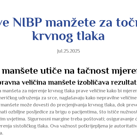
ve NIBP manžete za toč
krvnog tlaka
Jul.25.2025
 manšete utiče na tačnost mjere
pravna veličina manšete izobličava rezulta
a manšeta za mjerenje krvnog tlaka prave veličine kako bi mjeren
meričkog udruženja za srce, naglašavaju kako nepravilne veličin
 manšete može dovesti do precjenjivanja krvnog tlaka, dok prev
ti ozbiljne posljedice za brigu o pacijentima, što ističe nužno
ičkim uvjetima. Sigurnosni margine treba poštovati; osiguravanje
enja sistoličkog tlaka. Ova važnost potkrijepljena je autoritativ
a.