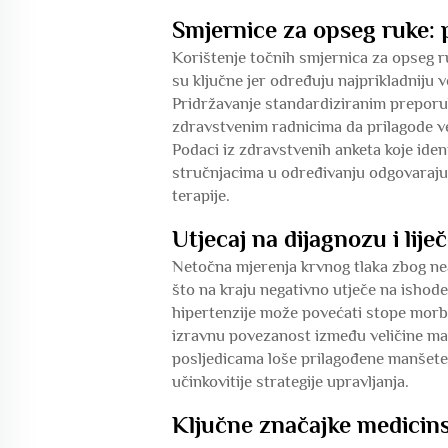
Smjernice za opseg ruke: 
Korištenje točnih smjernica za opseg r
su ključne jer određuju najprikladniju 
Pridržavanje standardiziranim prepor
zdravstvenim radnicima da prilagode ve
Podaci iz zdravstvenih anketa koje id
stručnjacima u određivanju odgovarajuć
terapije.
Utjecaj na dijagnozu i lije
Netočna mjerenja krvnog tlaka zbog nea
što na kraju negativno utječe na ishode
hipertenzije može povećati stope morbi
izravnu povezanost između veličine man
posljedicama loše prilagođene manšete 
učinkovitije strategije upravljanja.
Ključne značajke medicin