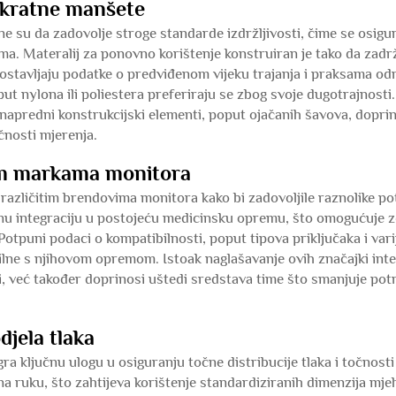
šekratne manšete
ne su da zadovolje stroge standarde izdržljivosti, čime se osig
ima. Materalij za ponovno korištenje konstruiran je tako da zad
ostavljaju podatke o predviđenom vijeku trajanja i praksama odr
oput nylona ili poliestera preferiraju se zbog svoje dugotrajnost
ko napredni konstrukcijski elementi, poput ojačanih šavova, dopr
čnosti mjerenja.
tim markama monitora
 različitim brendovima monitora kako bi zadovoljile raznolike p
nu integraciju u postojeću medicinsku opremu, što omogućuje z
otpuni podaci o kompatibilnosti, poput tipova priključaka i vari
ilne s njihovom opremom. Istoak naglašavanje ovih značajki in
, već također doprinosi uštedi sredstava time što smanjuje pot
djela tlaka
 ključnu ulogu u osiguranju točne distribucije tlaka i točnosti 
na ruku, što zahtijeva korištenje standardiziranih dimenzija mjeh