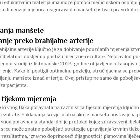
na u edukativnim materijalima može pomoći medicinskom osoblju 
s na dimenzije mjehura osigurava da manšeta ostvari pravu količi
janja manšete
nje preko brahijalne arterije
hijalne arterije ključno je za dobivanje pouzdanih mjerenja krv
i djelatnici dosljedno postižu precizne rezultate. Nepravilno po
eno u studiji iz listopadske 2023. godine objavljene u časopisu J
erenja. Kako bi postigli optimalnu poziciju, stručnjacima se pre
ljanju manšete iznad arterije. Ovaj pristup ne samo da poboljša
za pacijenta.
 tijekom mjerenja
 krvnog tlaka poravnata na razini srca tijekom mjerenja ključno 
 rezultate. Suklapanja su vjerojatna ako je manšeta postavljena p
ravnog poravnanja standardni je protokol kojeg zdravstveni djela
 srca može znatno poboljšati strategije upravljanja krvnim tla
rezultatima, izravno doprinoseći dijagnostici i planovima liječe