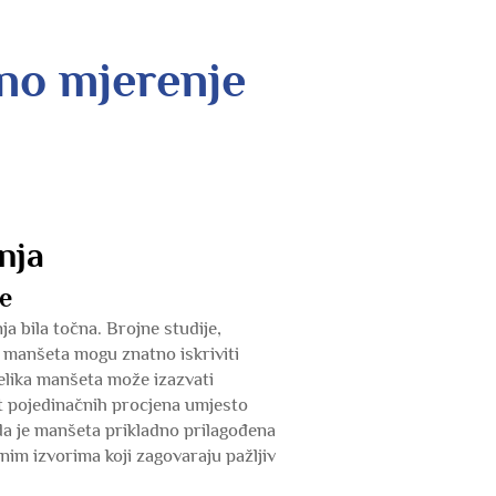
no mjerenje
nja
te
ja bila točna. Brojne studije,
e manšeta mogu znatno iskriviti
elika manšeta može izazvati
st pojedinačnih procjena umjesto
 da je manšeta prikladno prilagođena
nim izvorima koji zagovaraju pažljiv