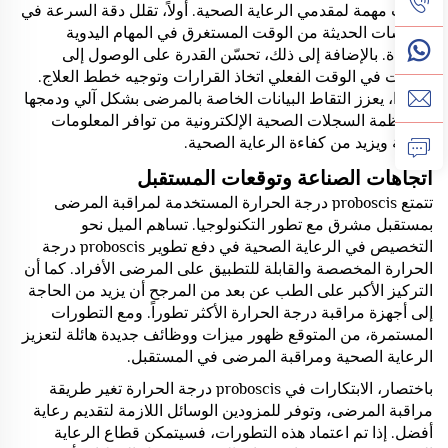
ميزات مهمة لمقدمي الرعاية الصحية. أولاً، تقلل دقة السرعة في
المجسات الحديثة من الوقت المستغرق في المهام اليدوية
للقراءة. بالإضافة إلى ذلك، تحسّن القدرة على الوصول إلى
البيانات في الوقت الفعلي اتخاذ القرارات وتوجيه خطط العلاج.
وأخيرًا، يعزز التقاط البيانات الخاصة بالمرضى بشكل آلي ودمجها
في أنظمة السجلات الصحية الإلكترونية من توافر المعلومات
الطبية ويزيد من كفاءة الرعاية الصحية.
اتجاهات الصناعة وتوقعات المستقبل
تتمتع proboscis درجة الحرارة المستخدمة لمراقبة المرضى
بمستقبل مشرق مع تطور التكنولوجيا. تساهم الميل نحو
التخصيص في الرعاية الصحية في دفع تطوير proboscis درجة
الحرارة المخصصة والقابلة للتطبيق على المرضى الأفراد. كما أن
التركيز الأكبر على الطب عن بعد من المرجح أن يزيد من الحاجة
إلى أجهزة مراقبة درجة الحرارة الأكثر تطوراً. ومع التطورات
المستمرة، من المتوقع ظهور ميزات ووظائف جديدة هائلة لتعزيز
الرعاية الصحية ومراقبة المرضى في المستقبل.
باختصار، الابتكارات في proboscis درجة الحرارة تغير طريقة
مراقبة المرضى، وتوفر للمزودين الوسائل اللازمة لتقديم رعاية
أفضل. إذا تم اعتماد هذه التطورات، فسيتمكن قطاع الرعاية