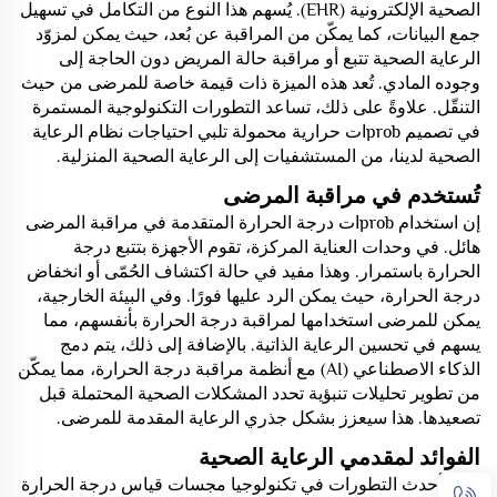
الصحية الإلكترونية (EHR). يُسهم هذا النوع من التكامل في تسهيل
جمع البيانات، كما يمكّن من المراقبة عن بُعد، حيث يمكن لمزوّد
الرعاية الصحية تتبع أو مراقبة حالة المريض دون الحاجة إلى
وجوده المادي. تُعد هذه الميزة ذات قيمة خاصة للمرضى من حيث
التنقّل. علاوةً على ذلك، تساعد التطورات التكنولوجية المستمرة
في تصميم probات حرارية محمولة تلبي احتياجات نظام الرعاية
الصحية لدينا، من المستشفيات إلى الرعاية الصحية المنزلية.
تُستخدم في مراقبة المرضى
إن استخدام probات درجة الحرارة المتقدمة في مراقبة المرضى
هائل. في وحدات العناية المركزة، تقوم الأجهزة بتتبع درجة
الحرارة باستمرار. وهذا مفيد في حالة اكتشاف الحُمّى أو انخفاض
درجة الحرارة، حيث يمكن الرد عليها فورًا. وفي البيئة الخارجية،
يمكن للمرضى استخدامها لمراقبة درجة الحرارة بأنفسهم، مما
يسهم في تحسين الرعاية الذاتية. بالإضافة إلى ذلك، يتم دمج
الذكاء الاصطناعي (AI) مع أنظمة مراقبة درجة الحرارة، مما يمكّن
من تطوير تحليلات تنبؤية تحدد المشكلات الصحية المحتملة قبل
تصعيدها. هذا سيعزز بشكل جذري الرعاية المقدمة للمرضى.
الفوائد لمقدمي الرعاية الصحية
تقدم أحدث التطورات في تكنولوجيا مجسات قياس درجة الحرارة