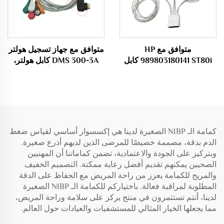
متوافق مع HP
متوافق مع جهاز تسجيل هولتر
989803180141 ST80i كابل
DMS 300-3A كابل هولتر،
كهروكارديوغراف بـ 18 صندوقًا
كابل هولتر بـ 3 أقطاب / 5
وسلك قياس النبض الكهربائي
أقطاب / 7 أقطاب / 10
بطول 1.1 متر
أقطاب
كمامة الـ NIBP الصغيرة لدينا هي إكسسوار أساسي لقياس ضغط
الدم بدقة، مصممة خصيصًا للمرضى الذين لديهم أذرع صغيرة.
وبتركيز على الجودة والاعتمادية، تضمن كماماتنا أن المهنيين
الصحيين يمكنهم تقديم أفضل رعاية ممكنة. التصميم الخفيف
والمريح للكمامة يعزز من راحة المريض مع الحفاظ على الدقة
المطلوبة لمراقبة فعالة. باختياركم للكمامة الـ NIBP الصغيرة
لدينا، أنتم تستثمرون في منتج يركز على سلامة وراحة المريض،
مما يجعلها الخيار المثالي للمستشفيات والعيادات حول العالم.