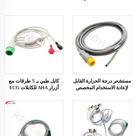
مستشعر درجة الحرارة القابل
كابل طبي بـ 3 طرقات مع
لإعادة الاستخدام المخصص
أزرار AHA للكابلات ECG
للاستخدام الطبي الشرجي من
متوافق مع Comen8000E،
Comen والمطلوب بشدة
Star8000، Comen NC10