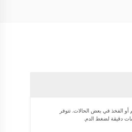
غط غير التوافقي (NIBP) على الساعد أو المعصم أو الفخذ في بعض الحالات. تتوفر
ات دقيقة لضغط الدم.