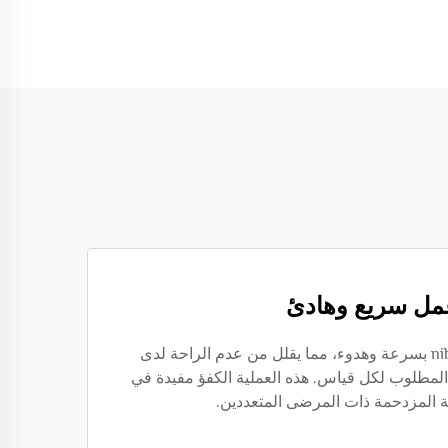
مل سريع وهادئ
يتم تضخيم ونفخ حزام nibp بسرعة وهدوء، مما يقلل من عدم الراحة لدى
لمطلوب لكل قياس. هذه العملية الكفؤ مفيدة في
ية المزدحمة ذات المرضى المتعددين.