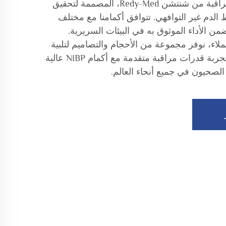
اكتشف حلول كوف NIBP للمراقبة من شنتشن Redy-Med، المصممة لتحقيق
لدم غير التوافهي. تتوافق أكمامنا مع مختلف
من الأداء الموثوق به في البيئات السريرية.
لاء، نوفر مجموعة من الأحجام والتصاميم لتلبية
احتياجات المرضى المختلفة. تجربة قدرات مراقبة متقدمة مع أكمام NIBP عالية
 الصحيون في جميع أنحاء العالم.