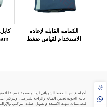
الكمامة القابلة لإعادة
الاستخدام لقياس ضغط
الدم بTube واحد
متوافقة مع
للاستخدام الخاص بالبالغين
بقطر ذراع 25-35 سم
REDY-MED
عالية الجودة تضمن المتانة والراحة للمرضى. وبتركيز على 
لتصميمات سهلة الاستخدام تسهل عملية التركيب والإزالة،