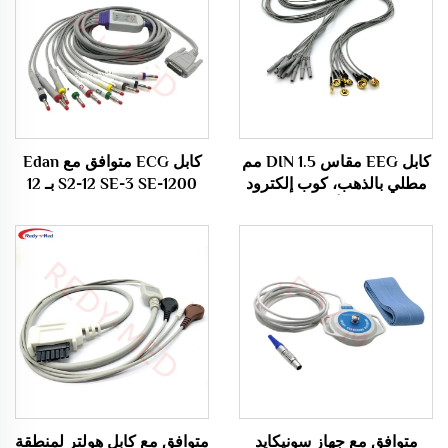
كابل EEG مقاس DIN 1.5 مم
كابل ECG متوافق مع Edan
مطلي بالذهب، كوب إلكترود
S2-12 SE-3 SE-1200 بـ 12
EEG، كابل أقطاب EEG
قيادة / 10 قيادة للأدوات
الطبية الاستهلاكية
متوافق مع جهاز سونيكايد
متوافق مع كابل هولتر لمنطقة