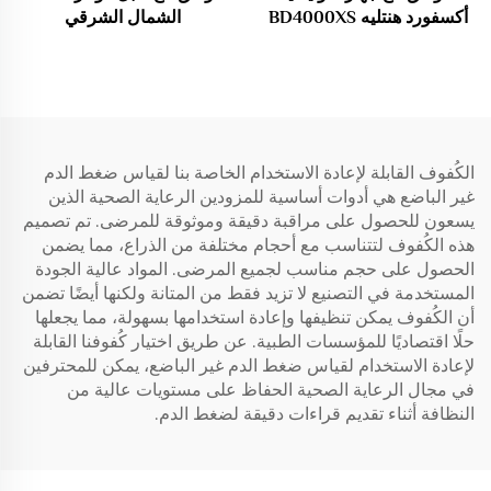
أكسفورد هنتليه BD4000XS
الشمال الشرقي
TOCO مستشعر / Probe،
DR200/300 3-lead/5 lead/
Probe دوبلر فوق صوتي
7 lead
للجنين للمراة الحامل
الكُفوف القابلة لإعادة الاستخدام الخاصة بنا لقياس ضغط الدم
غير الباضع هي أدوات أساسية للمزودين الرعاية الصحية الذين
يسعون للحصول على مراقبة دقيقة وموثوقة للمرضى. تم تصميم
هذه الكُفوف لتتناسب مع أحجام مختلفة من الذراع، مما يضمن
الحصول على حجم مناسب لجميع المرضى. المواد عالية الجودة
المستخدمة في التصنيع لا تزيد فقط من المتانة ولكنها أيضًا تضمن
أن الكُفوف يمكن تنظيفها وإعادة استخدامها بسهولة، مما يجعلها
حلًا اقتصاديًا للمؤسسات الطبية. عن طريق اختيار كُفوفنا القابلة
لإعادة الاستخدام لقياس ضغط الدم غير الباضع، يمكن للمحترفين
في مجال الرعاية الصحية الحفاظ على مستويات عالية من
النظافة أثناء تقديم قراءات دقيقة لضغط الدم.