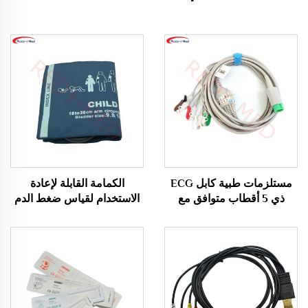
مستلزمات طبية كابل ECG
الكمامة القابلة لإعادة
ذي 5 أقطاب متوافق مع
الاستخدام لقياس ضغط الدم
Edan X12 وفقًا لمعايير
بTube واحد للاستخدام
AHA/IEC
الخاص بالبالغين بقطر ذراع
25-35 سم REDY-MED