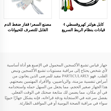
كابل هولتر كهروقسطي 4
مصنع السعر! قفاز ضغط الدم
قيادات بنظام الربط السريع
القابل للتصرف للحيوانات
IEC المستلزمات الطبية
الأليفة كلب / قطة NIBP قفاز
طبي استهلاكي
جهاز قياس تشبع الأكسجين المحمول في الإصبع هو أداة أساسية
لأي شخص يحتاج إلى مراقبة مستويات تشبع الأكسجين ونبض
القلب. فهو PARTICULARLY مفيد للمرضى الذين يعانون من
أمراض تنفسية مزمنة، والرياضيين، والأفراد المهتمين بصحتهم.
هذا الجهاز صغير الحجم، مما يجعل من السهل حمله واستخدامه
في أي مكان، مما يضمن لك متابعة صحتك في الوقت الفعلي.
بفضل سرعته في الاستجابة ودقة قراءاته، فإنه يشكل جهازًا حيويًا
سواء في مراقبة الصحة اليومية أو في المواقف الطارئة.