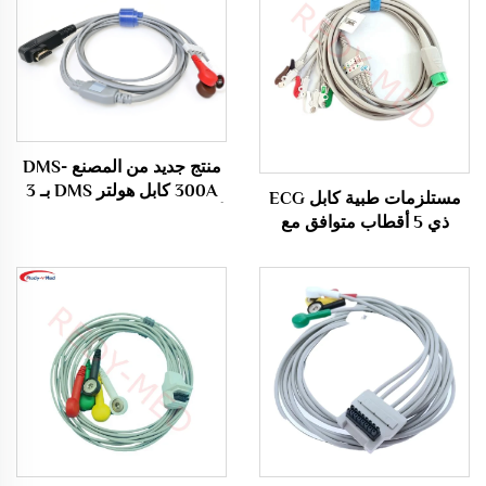
منتج جديد من المصنع DMS-
300A كابل هولتر DMS بـ 3
مستلزمات طبية كابل ECG
أسلاك وفق معيار AHA Snap
ذي 5 أقطاب متوافق مع
Edan X12 وفقًا لمعايير
AHA/IEC