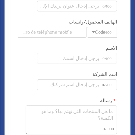
0/100
الهاتف المحمول/واتساب
Code
0/100
الاسم
0/100
اسم الشركة
0/200
رسالة
0/1000